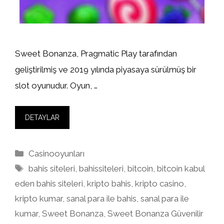
Sweet Bonanza, Pragmatic Play tarafından
geliştirilmiş ve 2019 yılında piyasaya sürülmüş bir
slot oyunudur. Oyun, …
DETAYLAR
Kategoriler
Casinooyunları
Etiketler
bahis siteleri
,
bahissiteleri
,
bitcoin
,
bitcoin kabul
eden bahis siteleri
,
kripto bahis
,
kripto casino
,
kripto kumar
,
sanal para ile bahis
,
sanal para ile
kumar
,
Sweet Bonanza
,
Sweet Bonanza Güvenilir