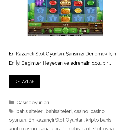
En Kazançlı Slot Oyunları: Şansınızı Denemek İçin
En İyi Seçimler Heyecan ve adrenalin dolu bir …
DETAYLAR
Kategoriler
Casinooyunları
Etiketler
bahis siteleri
,
bahissiteleri
,
casino
,
casino
oyunları
,
En Kazançlı Slot Oyunları
,
kripto bahis
,
kripto casino
,
sanal para ile bahis
,
slot
,
slot oyna
,