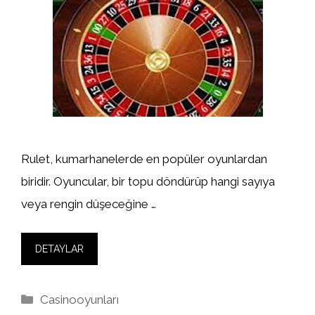
Rulet, kumarhanelerde en popüler oyunlardan
biridir. Oyuncular, bir topu döndürüp hangi sayıya
veya rengin düşeceğine …
DETAYLAR
Kategoriler
Casinooyunları