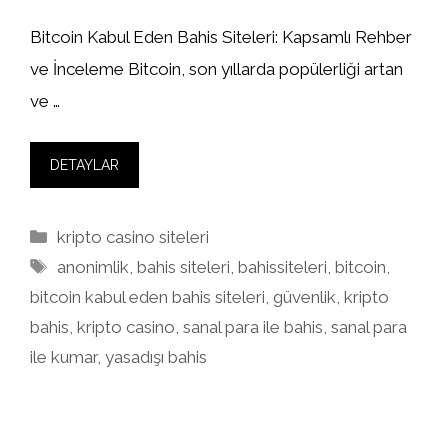
Bitcoin Kabul Eden Bahis Siteleri: Kapsamlı Rehber
ve İnceleme Bitcoin, son yıllarda popülerliği artan
ve …
DETAYLAR
Kategoriler
kripto casino siteleri
Etiketler
anonimlik
,
bahis siteleri
,
bahissiteleri
,
bitcoin
,
bitcoin kabul eden bahis siteleri
,
güvenlik
,
kripto
bahis
,
kripto casino
,
sanal para ile bahis
,
sanal para
ile kumar
,
yasadışı bahis