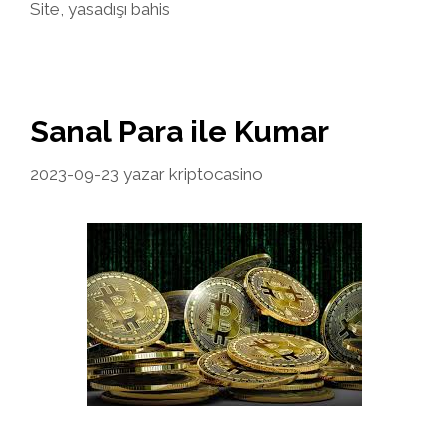
Site
,
yasadışı bahis
Sanal Para ile Kumar
2023-09-23
yazar
kriptocasino