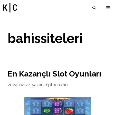
İçeriğe
M
atla
bahissiteleri
En Kazançlı Slot Oyunları
2024-02-24
yazar
kriptocasino