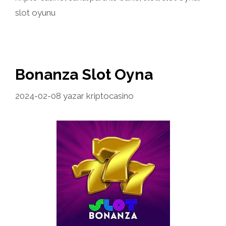
slot oyunu
Bonanza Slot Oyna
2024-02-08
yazar
kriptocasino