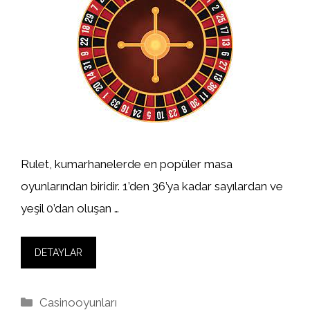
Rulet, kumarhanelerde en popüler masa
oyunlarından biridir. 1’den 36’ya kadar sayılardan ve
yeşil 0’dan oluşan …
DETAYLAR
Kategoriler
Casinooyunları