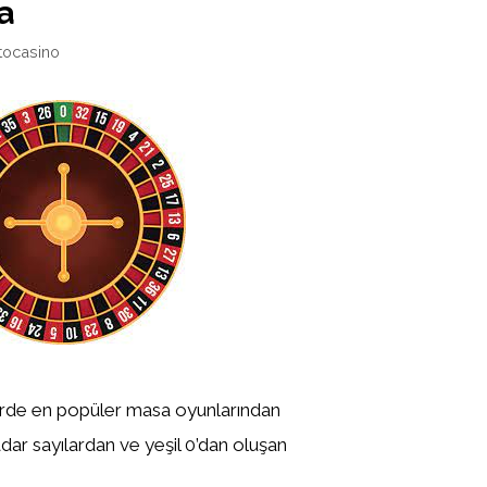
a
ptocasino
rde en popüler masa oyunlarından
kadar sayılardan ve yeşil 0’dan oluşan