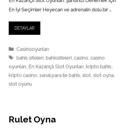
En Kazançlı Slot Oyunları: Şansınızı Denemek İçin
En İyi Seçimler Heyecan ve adrenalin dolu bir …
DETAYLAR
Kategoriler
Casinooyunları
Etiketler
bahis siteleri
,
bahissiteleri
,
casino
,
casino
oyunları
,
En Kazançlı Slot Oyunları
,
kripto bahis
,
kripto casino
,
sanal para ile bahis
,
slot
,
slot oyna
,
slot oyunu
Rulet Oyna