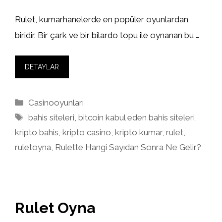
Rulet, kumarhanelerde en popüler oyunlardan
biridir. Bir çark ve bir bilardo topu ile oynanan bu …
DETAYLAR
Kategoriler
Casinooyunları
Etiketler
bahis siteleri
,
bitcoin kabul eden bahis siteleri
,
kripto bahis
,
kripto casino
,
kripto kumar
,
rulet
,
ruletoyna
,
Rulette Hangi Sayıdan Sonra Ne Gelir?
Rulet Oyna