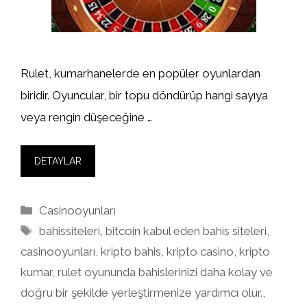
Rulet, kumarhanelerde en popüler oyunlardan
biridir. Oyuncular, bir topu döndürüp hangi sayıya
veya rengin düşeceğine …
DETAYLAR
Kategoriler
Casinooyunları
Etiketler
bahissiteleri
,
bitcoin kabul eden bahis siteleri
,
casinooyunları
,
kripto bahis
,
kripto casino
,
kripto
kumar
,
rulet oyununda bahislerinizi daha kolay ve
doğru bir şekilde yerleştirmenize yardımcı olur.
,