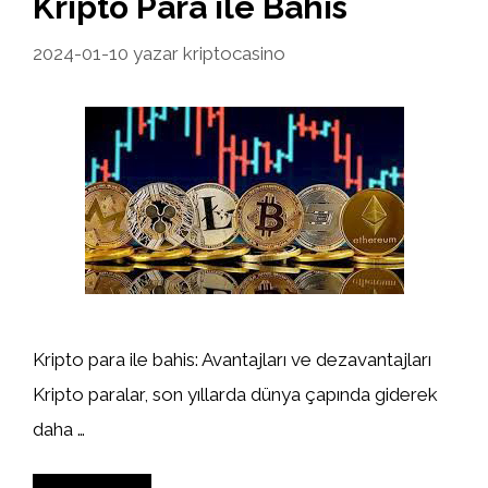
Kripto Para ile Bahis
2024-01-10
yazar
kriptocasino
Kripto para ile bahis: Avantajları ve dezavantajları
Kripto paralar, son yıllarda dünya çapında giderek
daha …