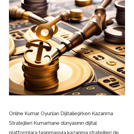
Online Kumar Oyunları Dijitalleşirken Kazanma
Stratejileri Kumarhane dünyasının dijital
platformlara taşınmasıyla kazanma stratejileri de