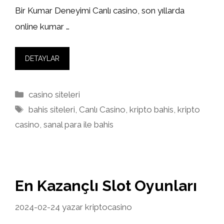
Bir Kumar Deneyimi Canlı casino, son yıllarda
online kumar …
DETAYLAR
Kategoriler
casino siteleri
Etiketler
bahis siteleri
,
Canlı Casino
,
kripto bahis
,
kripto
casino
,
sanal para ile bahis
En Kazançlı Slot Oyunları
2024-02-24
yazar
kriptocasino