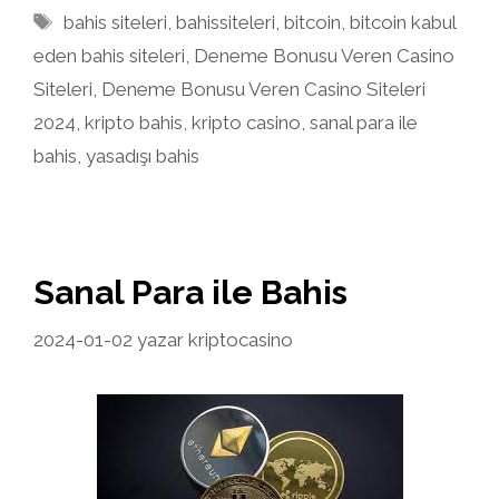
Etiketler
bahis siteleri
,
bahissiteleri
,
bitcoin
,
bitcoin kabul
eden bahis siteleri
,
Deneme Bonusu Veren Casino
Siteleri
,
Deneme Bonusu Veren Casino Siteleri
2024
,
kripto bahis
,
kripto casino
,
sanal para ile
bahis
,
yasadışı bahis
Sanal Para ile Bahis
2024-01-02
yazar
kriptocasino