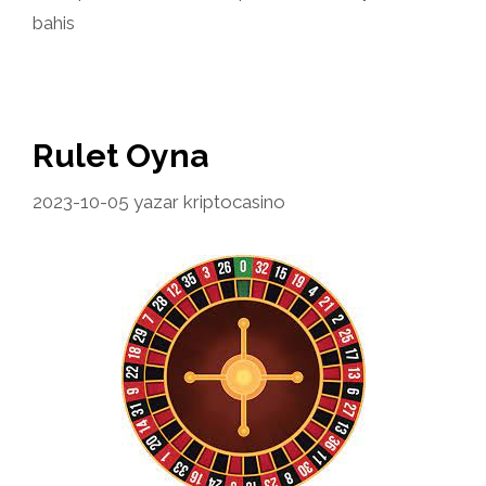
bahis
Rulet Oyna
2023-10-05
yazar
kriptocasino