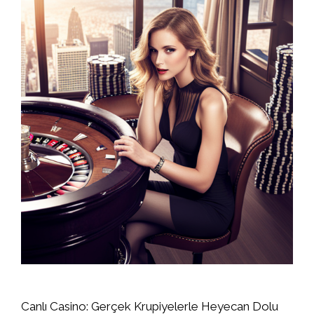
Canlı Casino: Gerçek Krupiyelerle Heyecan Dolu