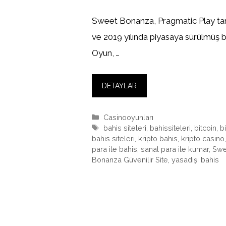
Sweet Bonanza, Pragmatic Play tara
ve 2019 yılında piyasaya sürülmüş b
Oyun, …
DETAYLAR
Kategoriler
Casinooyunları
Etiketler
bahis siteleri
,
bahissiteleri
,
bitcoin
,
b
bahis siteleri
,
kripto bahis
,
kripto casino
para ile bahis
,
sanal para ile kumar
,
Swe
Bonanza Güvenilir Site
,
yasadışı bahis