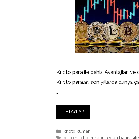
Kripto para ile bahis: Avantajları ve
Kripto paralar, son yıllarda dünya 
…
DETAYLAR
Kategoriler
kripto kumar
Etiketler
bitcoin
,
bitcoin kabul eden bahis site