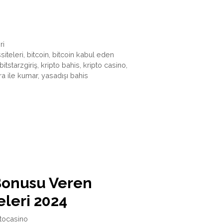
ri
siteleri
,
bitcoin
,
bitcoin kabul eden
bitstarzgiriş
,
kripto bahis
,
kripto casino
,
ra ile kumar
,
yasadışı bahis
onusu Veren
eleri 2024
ptocasino