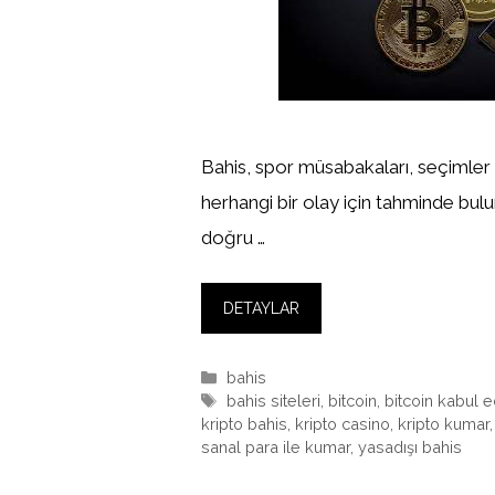
Bahis, spor müsabakaları, seçimler
herhangi bir olay için tahminde bul
doğru …
DETAYLAR
Kategoriler
bahis
Etiketler
bahis siteleri
,
bitcoin
,
bitcoin kabul e
kripto bahis
,
kripto casino
,
kripto kumar
sanal para ile kumar
,
yasadışı bahis