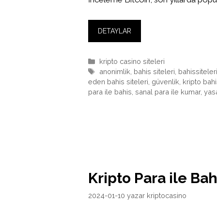
DETAYLAR
Kategoriler
kripto casino siteleri
Etiketler
anonimlik
,
bahis siteleri
,
bahissiteler
eden bahis siteleri
,
güvenlik
,
kripto bah
para ile bahis
,
sanal para ile kumar
,
yasa
Kripto Para ile Bah
2024-01-10
yazar
kriptocasino