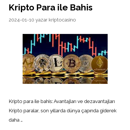
Kripto Para ile Bahis
2024-01-10
yazar
kriptocasino
Kripto para ile bahis: Avantajları ve dezavantajları
Kripto paralar, son yıllarda dünya çapında giderek
daha …