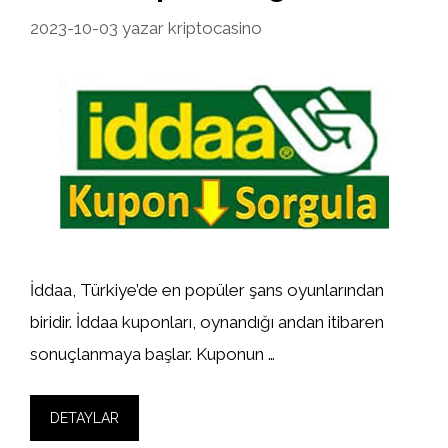
2023-10-03
yazar
kriptocasino
İddaa, Türkiye’de en popüler şans oyunlarından
biridir. İddaa kuponları, oynandığı andan itibaren
sonuçlanmaya başlar. Kuponun …
DETAYLAR