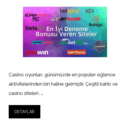
Casino oyunları, günümüzde en popüler eğlence
aktivitelerinden biri haline gelmiştir. Çeşitli bahis ve
casino siteleri, …
DETAYLAR