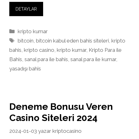
DETAYLAR
Kategoriler
kripto kumar
Etiketler
bitcoin
,
bitcoin kabul eden bahis siteleri
,
kripto
bahis
,
kripto casino
,
kripto kumar
,
Kripto Para ile
Bahis
,
sanal para ile bahis
,
sanal para ile kumar
,
yasadışı bahis
Deneme Bonusu Veren
Casino Siteleri 2024
2024-01-03
yazar
kriptocasino