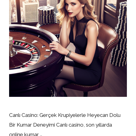
Canlı Casino: Gerçek Krupiyelerle Heyecan Dolu
Bir Kumar Deneyimi Canlı casino, son yıllarda
online kumar …