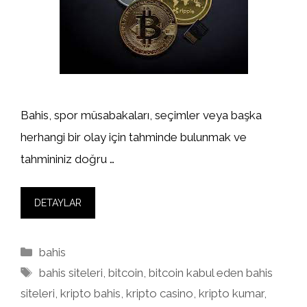
Bahis, spor müsabakaları, seçimler veya başka
herhangi bir olay için tahminde bulunmak ve
tahmininiz doğru …
DETAYLAR
Kategoriler
bahis
Etiketler
bahis siteleri
,
bitcoin
,
bitcoin kabul eden bahis
siteleri
,
kripto bahis
,
kripto casino
,
kripto kumar
,