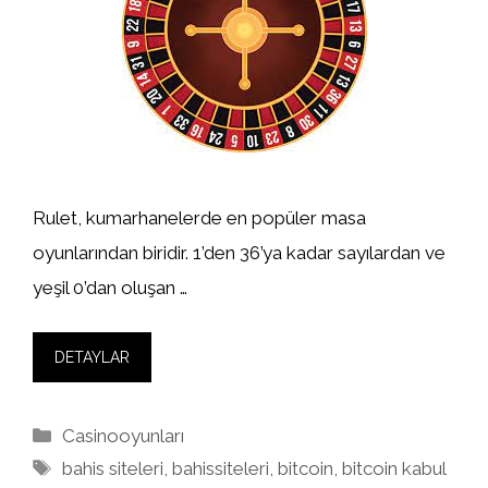
Rulet, kumarhanelerde en popüler masa
oyunlarından biridir. 1’den 36’ya kadar sayılardan ve
yeşil 0’dan oluşan …
DETAYLAR
Kategoriler
Casinooyunları
Etiketler
bahis siteleri
,
bahissiteleri
,
bitcoin
,
bitcoin kabul