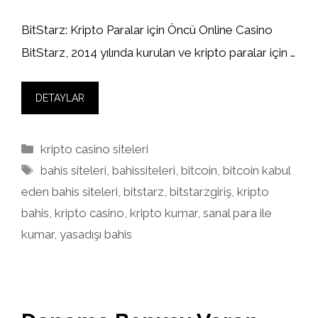
BitStarz: Kripto Paralar için Öncü Online Casino
BitStarz, 2014 yılında kurulan ve kripto paralar için …
DETAYLAR
Kategoriler
kripto casino siteleri
Etiketler
bahis siteleri
,
bahissiteleri
,
bitcoin
,
bitcoin kabul
eden bahis siteleri
,
bitstarz
,
bitstarzgiriş
,
kripto
bahis
,
kripto casino
,
kripto kumar
,
sanal para ile
kumar
,
yasadışı bahis