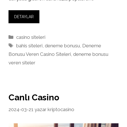
DETAYLAR
Kategoriler
casino siteleri
Etiketler
bahis siteleri
,
deneme bonusu
,
Deneme
Bonusu Veren Casino Siteleri
,
deneme bonusu
veren siteler
Canlı Casino
2024-03-21
yazar
kriptocasino