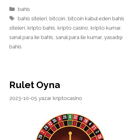
Kategoriler
bahis
Etiketler
bahis siteleri
,
bitcoin
,
bitcoin kabul eden bahis
siteleri
,
kripto bahis
,
kripto casino
,
kripto kumar
,
sanal para ile bahis
,
sanal para ile kumar
,
yasadışı
bahis
Rulet Oyna
2023-10-05
yazar
kriptocasino