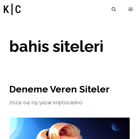
İçeriğe
M
atla
bahis siteleri
Deneme Veren Siteler
2024-04-09
yazar
kriptocasino