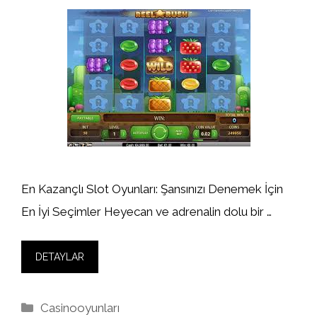
En Kazançlı Slot Oyunları: Şansınızı Denemek İçin
En İyi Seçimler Heyecan ve adrenalin dolu bir …
DETAYLAR
Kategoriler
Casinooyunları