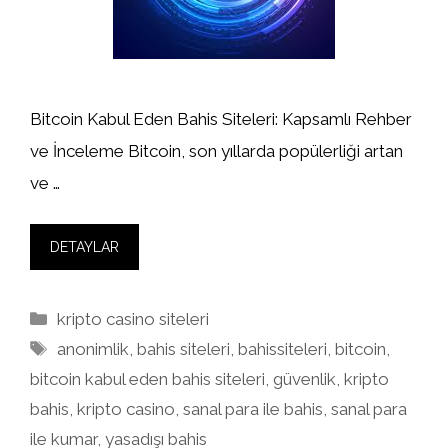
Bitcoin Kabul Eden Bahis Siteleri: Kapsamlı Rehber
ve İnceleme Bitcoin, son yıllarda popülerliği artan
ve …
DETAYLAR
Kategoriler
kripto casino siteleri
Etiketler
anonimlik
,
bahis siteleri
,
bahissiteleri
,
bitcoin
,
bitcoin kabul eden bahis siteleri
,
güvenlik
,
kripto
bahis
,
kripto casino
,
sanal para ile bahis
,
sanal para
ile kumar
,
yasadışı bahis