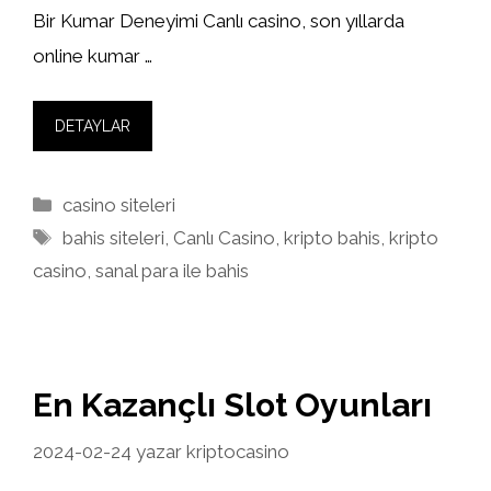
Bir Kumar Deneyimi Canlı casino, son yıllarda
online kumar …
DETAYLAR
Kategoriler
casino siteleri
Etiketler
bahis siteleri
,
Canlı Casino
,
kripto bahis
,
kripto
casino
,
sanal para ile bahis
En Kazançlı Slot Oyunları
2024-02-24
yazar
kriptocasino