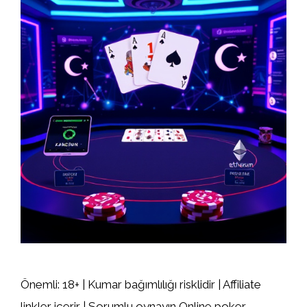
Önemli: 18+ | Kumar bağımlılığı risklidir | Affiliate
linkler içerir | Sorumlu oynayın Online poker …