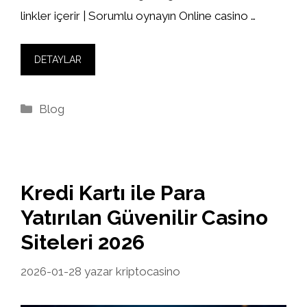
linkler içerir | Sorumlu oynayın Online casino …
DETAYLAR
Kategoriler
Blog
Kredi Kartı ile Para
Yatırılan Güvenilir Casino
Siteleri 2026
2026-01-28
yazar
kriptocasino