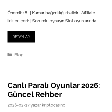
Önemli: 18+ | Kumar bağımlılığı risklidir | Affiliate
linkler içerir | Sorumlu oynayın Slot oyunlarında …
DETAYLAR
Kategoriler
Blog
Canlı Paralı Oyunlar 2026:
Güncel Rehber
2026-02-17
yazar
kriptocasino