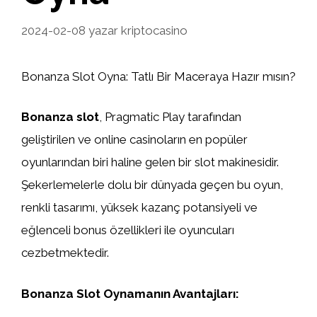
2024-02-08
yazar
kriptocasino
Bonanza Slot Oyna: Tatlı Bir Maceraya Hazır mısın?
Bonanza slot
, Pragmatic Play tarafından
geliştirilen ve online casinoların en popüler
oyunlarından biri haline gelen bir slot makinesidir.
Şekerlemelerle dolu bir dünyada geçen bu oyun,
renkli tasarımı, yüksek kazanç potansiyeli ve
eğlenceli bonus özellikleri ile oyuncuları
cezbetmektedir.
Bonanza Slot Oynamanın Avantajları: