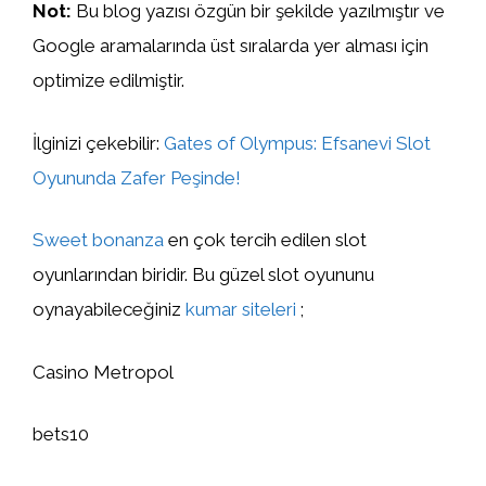
Not:
Bu blog yazısı özgün bir şekilde yazılmıştır ve
Google aramalarında üst sıralarda yer alması için
optimize edilmiştir.
İlginizi çekebilir:
Gates of Olympus: Efsanevi Slot
Oyununda Zafer Peşinde!
Sweet bonanza
en çok tercih edilen slot
oyunlarından biridir. Bu güzel slot oyununu
oynayabileceğiniz
kumar siteleri
;
Casino Metropol
bets10