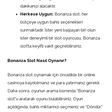
dakikanızı alacaktır.
Herkese Uygun:
Bonanza slot, her
bütçeye uygun bahis seçenekleri
sunmaktadır. İster yeni başlayan biri olun
ister deneyimli bir slot oyuncusu, Bonanza
slot’ta keyifli vakit geçirebilirsiniz.
Bonanza Slot Nasıl Oynanır?
Bonanza slot oynamak için öncelikle bir online
casinoya kaydolmanız ve para yatırmanız gerekir.
Daha sonra, oyunun arama kısmında “Bonanza
slot”u aratarak oyunu bulabilirsiniz. Oyun
açıldığında, bahis miktarınızı seçmeniz ve “Döndür”