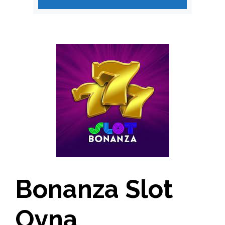
Bonanza Slot
Oyna