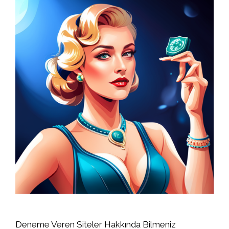
Deneme Veren Siteler Hakkında Bilmeniz