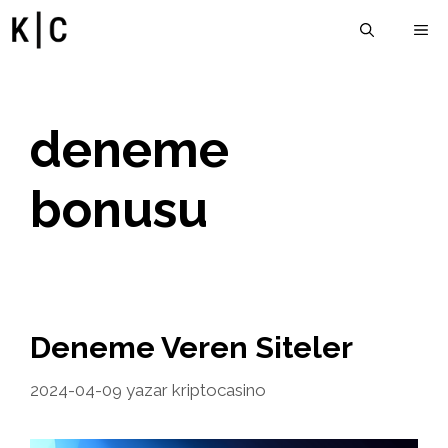
İçeriğe
M
atla
deneme
bonusu
Deneme Veren Siteler
2024-04-09
yazar
kriptocasino