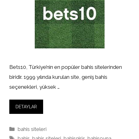
Bets10, Türkiye’nin en popüler bahis sitelerinden
biridir. 1999 yılında kurulan site, geniş bahis
seçenekleri, yüksek …
DETAYLAR
Kategoriler
bahis siteleri
Etiketler
bahis
,
bahis siteleri
,
bahisgiriş
,
bahisoyna
,