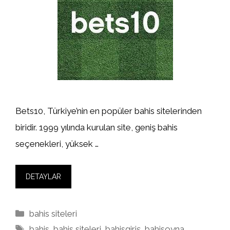
Bets10, Türkiye’nin en popüler bahis sitelerinden
biridir. 1999 yılında kurulan site, geniş bahis
seçenekleri, yüksek …
DETAYLAR
Kategoriler
bahis siteleri
Etiketler
bahis
,
bahis siteleri
,
bahisgiriş
,
bahisoyna
,