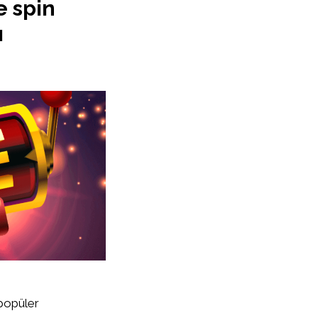
e spin
ı
 popüler