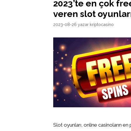
2023’te en çok fre
veren slot oyunlar
2023-08-26
yazar
kriptocasino
Slot oyunları, online casinoların en