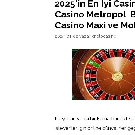
2025’in En İyi Casin
Casino Metropol, B
Casino Maxi ve Mo
2025-01-02
yazar
kriptocasino
Heyecan verici bir kumarhane den
isteyenler için online dünya, her g