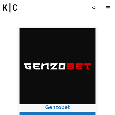
İçeriğe
M
atla
Genzobet