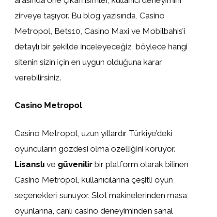
zirveye taşıyor. Bu blog yazısında, Casino
Metropol, Bets10, Casino Maxi ve Mobilbahis’i
detaylı bir şekilde inceleyeceğiz, böylece hangi
sitenin sizin için en uygun olduğuna karar
verebilirsiniz.
Casino Metropol
Casino Metropol, uzun yıllardır Türkiye’deki
oyuncuların gözdesi olma özelliğini koruyor.
Lisanslı
ve
güvenilir
bir platform olarak bilinen
Casino Metropol, kullanıcılarına çeşitli oyun
seçenekleri sunuyor. Slot makinelerinden masa
oyunlarına, canlı casino deneyiminden sanal