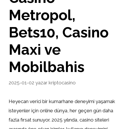
Metropol,
Bets10, Casino
Maxi ve
Mobilbahis
2025-01-02
yazar
kriptocasino
Heyecan verici bir kumarhane deneyimi yaşamak
isteyenler için online dünya, her geçen gün daha
fazla fırsat sunuyor. 2025 yılında, casino siteleri
arasında öne çıkan isimler, kullanıcı deneyimini