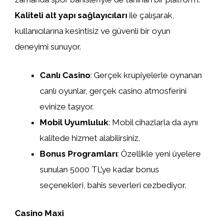
Kaliteli alt yapı sağlayıcıları
ile çalışarak,
kullanıcılarına kesintisiz ve güvenli bir oyun
deneyimi sunuyor.
Canlı Casino
: Gerçek krupiyelerle oynanan
canlı oyunlar, gerçek casino atmosferini
evinize taşıyor.
Mobil Uyumluluk
: Mobil cihazlarla da aynı
kalitede hizmet alabilirsiniz.
Bonus Programları
: Özellikle yeni üyelere
sunulan 5000 TL’ye kadar bonus
seçenekleri, bahis severleri cezbediyor.
Casino Maxi