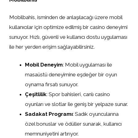
Mobilbahis, isminden de anlaşılacağı üzere mobil
kullanıcılar için optimize edilmiş bir casino deneyimi
sunuyor. Hızlı, güvenli ve kullanıcı dostu uygulaması
ile her yerden erişim sağlayabilirsiniz.
Mobil Deneyim
: Mobil uygulaması ile
masaüstü deneyimine eşdeğer bir oyun
oynama fırsatı sunuyor.
Çeşitlilik
: Spor bahisleri, canlı casino
oyunları ve slotlar ile geniş bir yelpaze sunar.
Sadakat Programı
: Sadık oyuncularına
özel bonuslar ve ödüller sunarak, kullanıcı
memnuniyetini artırıyor.