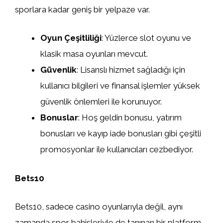
sporlara kadar geniş bir yelpaze var.
Oyun Çeşitliliği
: Yüzlerce slot oyunu ve
klasik masa oyunları mevcut.
Güvenlik
: Lisanslı hizmet sağladığı için
kullanıcı bilgileri ve finansal işlemler yüksek
güvenlik önlemleri ile korunuyor.
Bonuslar
: Hoş geldin bonusu, yatırım
bonusları ve kayıp iade bonusları gibi çeşitli
promosyonlar ile kullanıcıları cezbediyor.
Bets10
Bets10, sadece casino oyunlarıyla değil, aynı
zamanda spor bahisleriyle de tanınan bir platform.