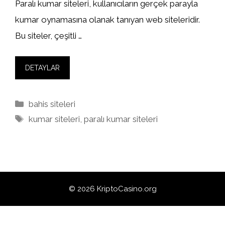
Paralı kumar siteleri, kullanıcıların gerçek parayla
kumar oynamasına olanak tanıyan web siteleridir.
Bu siteler, çeşitli …
DETAYLAR
Kategoriler
bahis siteleri
Etiketler
kumar siteleri
,
paralı kumar siteleri
© 2026 KriptoCasino.org