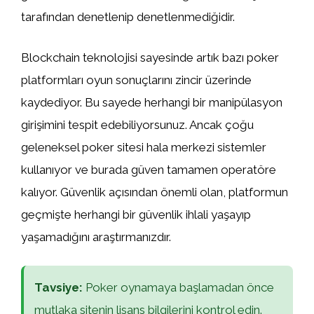
tarafından denetlenip denetlenmediğidir.
Blockchain teknolojisi sayesinde artık bazı poker
platformları oyun sonuçlarını zincir üzerinde
kaydediyor. Bu sayede herhangi bir manipülasyon
girişimini tespit edebiliyorsunuz. Ancak çoğu
geleneksel poker sitesi hala merkezi sistemler
kullanıyor ve burada güven tamamen operatöre
kalıyor. Güvenlik açısından önemli olan, platformun
geçmişte herhangi bir güvenlik ihlali yaşayıp
yaşamadığını araştırmanızdır.
Tavsiye:
Poker oynamaya başlamadan önce
mutlaka sitenin lisans bilgilerini kontrol edin.