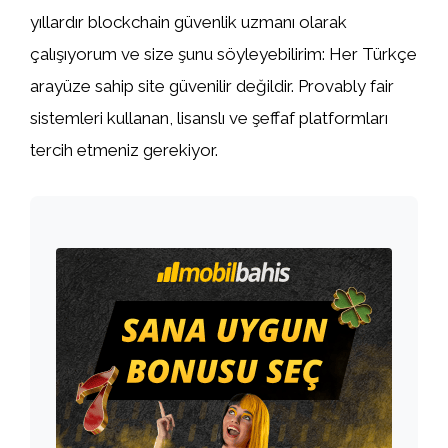
yıllardır blockchain güvenlik uzmanı olarak
çalışıyorum ve size şunu söyleyebilirim: Her Türkçe
arayüze sahip site güvenilir değildir. Provably fair
sistemleri kullanan, lisanslı ve şeffaf platformları
tercih etmeniz gerekiyor.