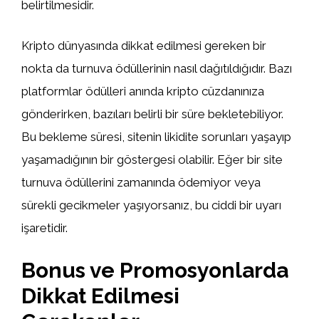
belirtilmesidir.
Kripto dünyasında dikkat edilmesi gereken bir
nokta da turnuva ödüllerinin nasıl dağıtıldığıdır. Bazı
platformlar ödülleri anında kripto cüzdanınıza
gönderirken, bazıları belirli bir süre bekletebiliyor.
Bu bekleme süresi, sitenin likidite sorunları yaşayıp
yaşamadığının bir göstergesi olabilir. Eğer bir site
turnuva ödüllerini zamanında ödemiyor veya
sürekli gecikmeler yaşıyorsanız, bu ciddi bir uyarı
işaretidir.
Bonus ve Promosyonlarda
Dikkat Edilmesi