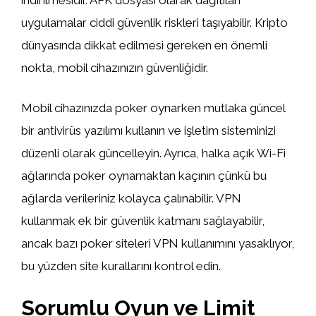
uygulamalar ciddi güvenlik riskleri taşıyabilir. Kripto
dünyasında dikkat edilmesi gereken en önemli
nokta, mobil cihazınızın güvenliğidir.
Mobil cihazınızda poker oynarken mutlaka güncel
bir antivirüs yazılımı kullanın ve işletim sisteminizi
düzenli olarak güncelleyin. Ayrıca, halka açık Wi-Fi
ağlarında poker oynamaktan kaçının çünkü bu
ağlarda verileriniz kolayca çalınabilir. VPN
kullanmak ek bir güvenlik katmanı sağlayabilir,
ancak bazı poker siteleri VPN kullanımını yasaklıyor,
bu yüzden site kurallarını kontrol edin.
Sorumlu Oyun ve Limit