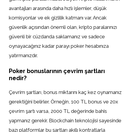
avantajları arasında daha hızlı işlemler, düşük
komisyonlar ve ek gizlilik katmanı var. Ancak
güvenlik açısından önemli olan, kripto paralarınızı
güvenli bir cüzdanda saklamanız ve sadece
oynayacağınız kadar parayı poker hesabınıza
yatırmanızdır.
Poker bonuslarının çevrim şartları
nedir?
Çevrim şartları, bonus miktarını kaç kez oynamanız
gerektiğini belirler. Örneğin, 100 TL bonus ve 20x
çevrim şartı varsa, 2000 TL değerinde bahis
yapmanız gerekir. Blockchain teknolojisi sayesinde
bazı platformlar bu şartları akıllı kontratlarla