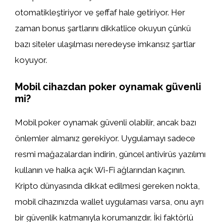
otomatikleştiriyor ve şeffaf hale getiriyor. Her
zaman bonus şartlarını dikkatlice okuyun çünkü
bazı siteler ulaşılması neredeyse imkansız şartlar
koyuyor.
Mobil cihazdan poker oynamak güvenli
mi?
Mobil poker oynamak güvenli olabilir, ancak bazı
önlemler almanız gerekiyor. Uygulamayı sadece
resmi mağazalardan indirin, güncel antivirüs yazılımı
kullanın ve halka açık Wi-Fi ağlarından kaçının.
Kripto dünyasında dikkat edilmesi gereken nokta,
mobil cihazınızda wallet uygulaması varsa, onu ayrı
bir güvenlik katmanıyla korumanızdır. İki faktörlü