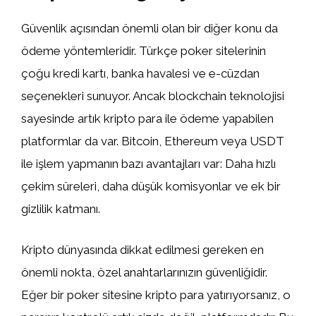
Güvenlik açısından önemli olan bir diğer konu da
ödeme yöntemleridir. Türkçe poker sitelerinin
çoğu kredi kartı, banka havalesi ve e-cüzdan
seçenekleri sunuyor. Ancak blockchain teknolojisi
sayesinde artık kripto para ile ödeme yapabilen
platformlar da var. Bitcoin, Ethereum veya USDT
ile işlem yapmanın bazı avantajları var: Daha hızlı
çekim süreleri, daha düşük komisyonlar ve ek bir
gizlilik katmanı.
Kripto dünyasında dikkat edilmesi gereken en
önemli nokta, özel anahtarlarınızın güvenliğidir.
Eğer bir poker sitesine kripto para yatırıyorsanız, o