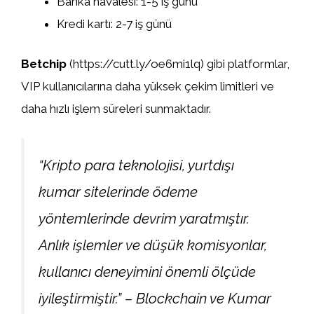
Banka havalesi: 1-5 iş günü
Kredi kartı: 2-7 iş günü
Betchip
(https://cutt.ly/oe6mi1lq) gibi platformlar,
VIP kullanıcılarına daha yüksek çekim limitleri ve
daha hızlı işlem süreleri sunmaktadır.
“Kripto para teknolojisi, yurtdışı
kumar sitelerinde ödeme
yöntemlerinde devrim yaratmıştır.
Anlık işlemler ve düşük komisyonlar,
kullanıcı deneyimini önemli ölçüde
iyileştirmiştir.” – Blockchain ve Kumar