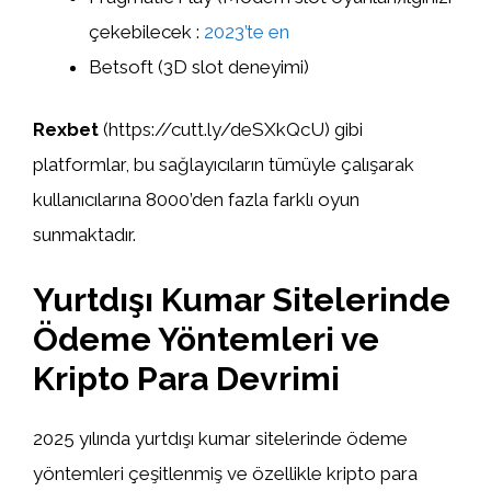
çekebilecek :
2023’te en
Betsoft (3D slot deneyimi)
Rexbet
(https://cutt.ly/deSXkQcU) gibi
platformlar, bu sağlayıcıların tümüyle çalışarak
kullanıcılarına 8000’den fazla farklı oyun
sunmaktadır.
Yurtdışı Kumar Sitelerinde
Ödeme Yöntemleri ve
Kripto Para Devrimi
2025 yılında yurtdışı kumar sitelerinde ödeme
yöntemleri çeşitlenmiş ve özellikle kripto para