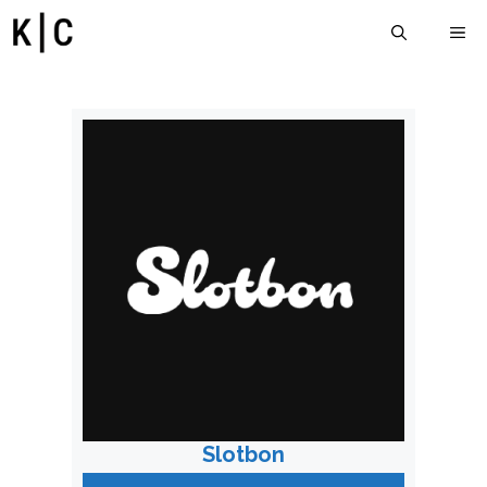
İçeriğe
M
atla
Slotbon