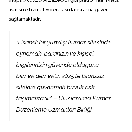
lisansı ile hizmet vererek kullanıcılarına güven
sağlamaktadır.
“Lisanslı bir yurtdışı kumar sitesinde
oynamak, paranızın ve kişisel
bilgilerinizin güvende olduğunu
bilmek demektir. 2025’te lisanssız
sitelere güvenmek büyük risk
taşımaktadır.” – Uluslararası Kumar
Düzenleme Uzmanları Birliği