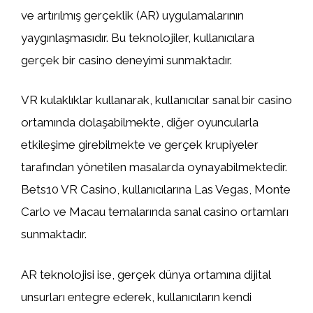
ve artırılmış gerçeklik (AR) uygulamalarının
yaygınlaşmasıdır. Bu teknolojiler, kullanıcılara
gerçek bir casino deneyimi sunmaktadır.
VR kulaklıklar kullanarak, kullanıcılar sanal bir casino
ortamında dolaşabilmekte, diğer oyuncularla
etkileşime girebilmekte ve gerçek krupiyeler
tarafından yönetilen masalarda oynayabilmektedir.
Bets10 VR Casino, kullanıcılarına Las Vegas, Monte
Carlo ve Macau temalarında sanal casino ortamları
sunmaktadır.
AR teknolojisi ise, gerçek dünya ortamına dijital
unsurları entegre ederek, kullanıcıların kendi