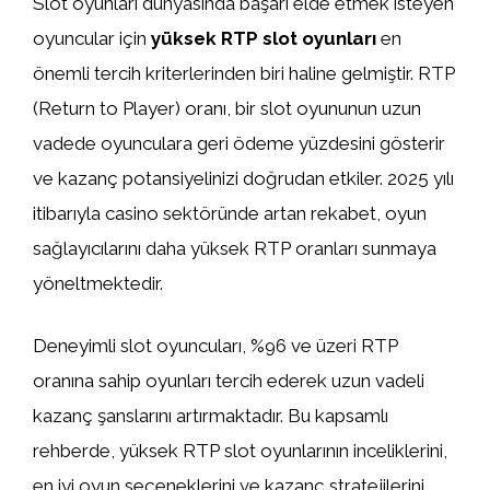
Slot oyunları dünyasında başarı elde etmek isteyen
oyuncular için
yüksek RTP slot oyunları
en
önemli tercih kriterlerinden biri haline gelmiştir. RTP
(Return to Player) oranı, bir slot oyununun uzun
vadede oyunculara geri ödeme yüzdesini gösterir
ve kazanç potansiyelinizi doğrudan etkiler. 2025 yılı
itibarıyla casino sektöründe artan rekabet, oyun
sağlayıcılarını daha yüksek RTP oranları sunmaya
yöneltmektedir.
Deneyimli slot oyuncuları, %96 ve üzeri RTP
oranına sahip oyunları tercih ederek uzun vadeli
kazanç şanslarını artırmaktadır. Bu kapsamlı
rehberde, yüksek RTP slot oyunlarının inceliklerini,
en iyi oyun seçeneklerini ve kazanç stratejilerini