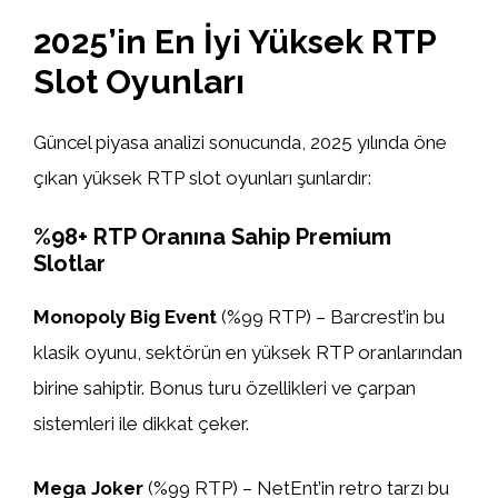
2025’in En İyi Yüksek RTP
Slot Oyunları
Güncel piyasa analizi sonucunda, 2025 yılında öne
çıkan yüksek RTP slot oyunları şunlardır:
%98+ RTP Oranına Sahip Premium
Slotlar
Monopoly Big Event
(%99 RTP) – Barcrest’in bu
klasik oyunu, sektörün en yüksek RTP oranlarından
birine sahiptir. Bonus turu özellikleri ve çarpan
sistemleri ile dikkat çeker.
Mega Joker
(%99 RTP) – NetEnt’in retro tarzı bu