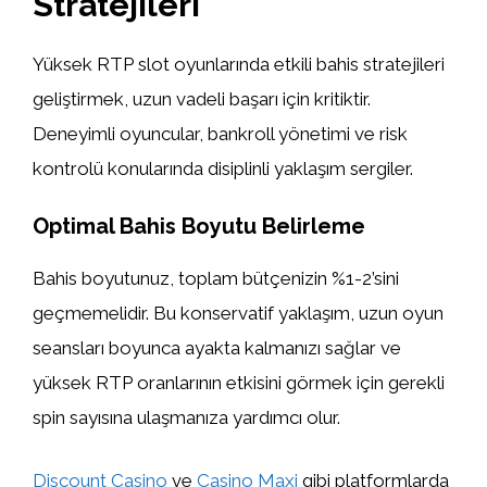
Stratejileri
Yüksek RTP slot oyunlarında etkili bahis stratejileri
geliştirmek, uzun vadeli başarı için kritiktir.
Deneyimli oyuncular, bankroll yönetimi ve risk
kontrolü konularında disiplinli yaklaşım sergiler.
Optimal Bahis Boyutu Belirleme
Bahis boyutunuz, toplam bütçenizin %1-2’sini
geçmemelidir. Bu konservatif yaklaşım, uzun oyun
seansları boyunca ayakta kalmanızı sağlar ve
yüksek RTP oranlarının etkisini görmek için gerekli
spin sayısına ulaşmanıza yardımcı olur.
Discount Casino
ve
Casino Maxi
gibi platformlarda