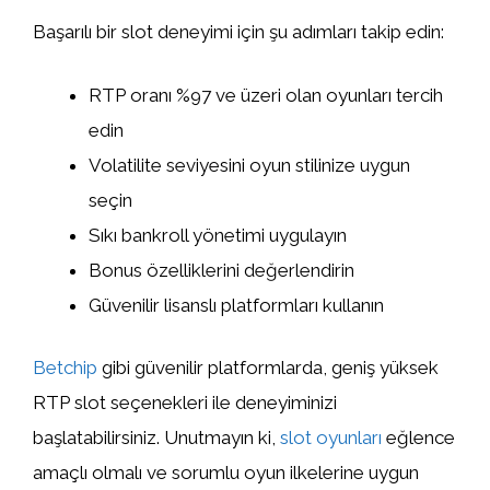
Başarılı bir slot deneyimi için şu adımları takip edin:
RTP oranı %97 ve üzeri olan oyunları tercih
edin
Volatilite seviyesini oyun stilinize uygun
seçin
Sıkı bankroll yönetimi uygulayın
Bonus özelliklerini değerlendirin
Güvenilir lisanslı platformları kullanın
Betchip
gibi güvenilir platformlarda, geniş yüksek
RTP slot seçenekleri ile deneyiminizi
başlatabilirsiniz. Unutmayın ki,
slot oyunları
eğlence
amaçlı olmalı ve sorumlu oyun ilkelerine uygun