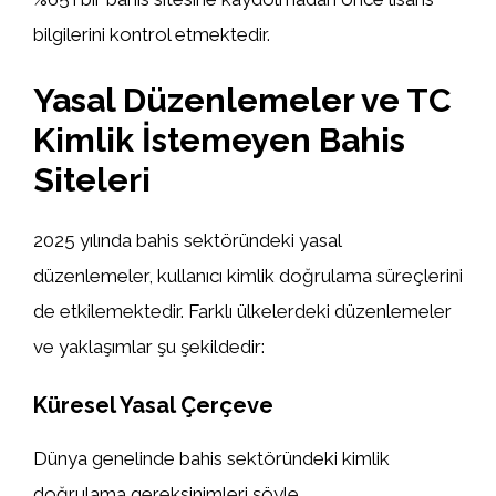
bilgilerini kontrol etmektedir.
Yasal Düzenlemeler ve TC
Kimlik İstemeyen Bahis
Siteleri
2025 yılında bahis sektöründeki yasal
düzenlemeler, kullanıcı kimlik doğrulama süreçlerini
de etkilemektedir. Farklı ülkelerdeki düzenlemeler
ve yaklaşımlar şu şekildedir:
Küresel Yasal Çerçeve
Dünya genelinde bahis sektöründeki kimlik
doğrulama gereksinimleri şöyle