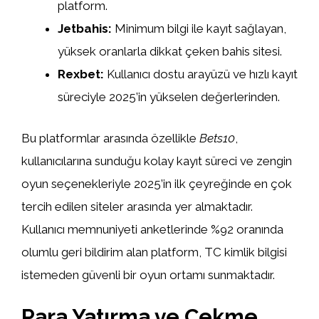
platform.
Jetbahis:
Minimum bilgi ile kayıt sağlayan,
yüksek oranlarla dikkat çeken bahis sitesi.
Rexbet:
Kullanıcı dostu arayüzü ve hızlı kayıt
süreciyle 2025’in yükselen değerlerinden.
Bu platformlar arasında özellikle
Bets10
,
kullanıcılarına sunduğu kolay kayıt süreci ve zengin
oyun seçenekleriyle 2025’in ilk çeyreğinde en çok
tercih edilen siteler arasında yer almaktadır.
Kullanıcı memnuniyeti anketlerinde %92 oranında
olumlu geri bildirim alan platform, TC kimlik bilgisi
istemeden güvenli bir oyun ortamı sunmaktadır.
Para Yatırma ve Çekme