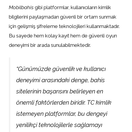
Mobilbahis
gibi platformlar, kullanıcıların kimlik
bilgilerini paylaşmadan güvenli bir ortam sunmak
için gelişmiş şifreleme teknolojileri kullanmaktadır.
Bu sayede hem kolay kayıt hem de güvenli oyun
deneyimi bir arada sunulabilmektedir.
“Günümüzde güvenlik ve kullanıcı
deneyimi arasındaki denge, bahis
sitelerinin başarısını belirleyen en
önemli faktörlerden biridir. TC kimlik
istemeyen platformlar, bu dengeyi
yenilikçi teknolojilerle sağlamayı