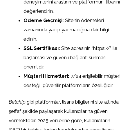
deneyimlerini araştırın ve platformun itibarını
değerlendirin.
Ödeme Geçmişi:
Sitenin ödemeleri
zamanında yapıp yapmadığına dair bilgi
edinin.
SSL Sertifikası:
Site adresinin “https://” ile
başlaması ve güvenli bağlantı sunması
önemlidir.
Müşteri Hizmetleri:
7/24 erişilebilir müşteri
desteği, güvenilir platformların özelliğidir.
Betchip
gibi platformlar, lisans bilgilerini site altında
şeffaf şekilde paylaşarak kullanıcılarına güven
vermektedir. 2025 verilerine göre, kullanıcıların
%65’i bir bahis sitesine kaydolmadan önce lisans