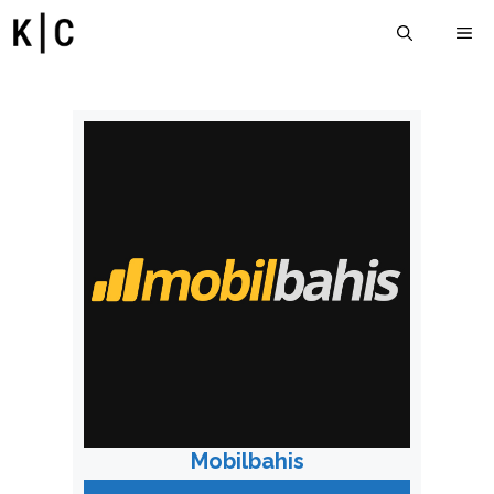
İçeriğe
M
atla
Mobilbahis