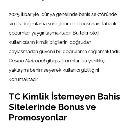
2025 itibariyle, dünya genelinde bahis sektöründe
kimlik doğrulama süreçlerinde blockchain tabanlı
çözümler yaygınlaşmaktadır. Bu teknoloji,
kullanıcıların kimlik bilgilerini doğrudan
paylaşmadan güvenli bir doğrulama sağlamaktadır.
Casino Metropol
gibi platformlar, bu yenilikçi
yaklaşımı benimseyerek kullanıcı gizliliğini
korumaktadır.
TC Kimlik İstemeyen Bahis
Sitelerinde Bonus ve
Promosyonlar