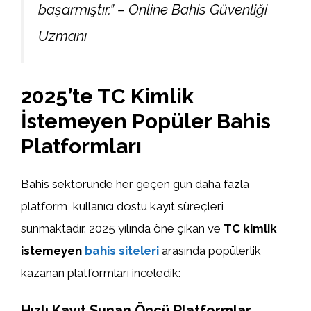
başarmıştır.” – Online Bahis Güvenliği
Uzmanı
2025’te TC Kimlik
İstemeyen Popüler Bahis
Platformları
Bahis sektöründe her geçen gün daha fazla
platform, kullanıcı dostu kayıt süreçleri
sunmaktadır. 2025 yılında öne çıkan ve
TC kimlik
istemeyen
bahis siteleri
arasında popülerlik
kazanan platformları inceledik:
Hızlı Kayıt Sunan Öncü Platformlar