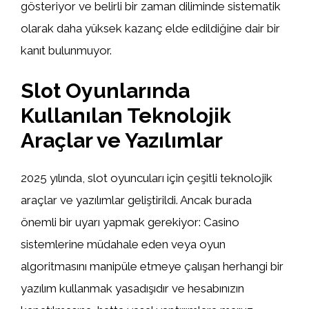
gösteriyor ve belirli bir zaman diliminde sistematik
olarak daha yüksek kazanç elde edildiğine dair bir
kanıt bulunmuyor.
Slot Oyunlarında
Kullanılan Teknolojik
Araçlar ve Yazılımlar
2025 yılında, slot oyuncuları için çeşitli teknolojik
araçlar ve yazılımlar geliştirildi. Ancak burada
önemli bir uyarı yapmak gerekiyor: Casino
sistemlerine müdahale eden veya oyun
algoritmasını manipüle etmeye çalışan herhangi bir
yazılım kullanmak yasadışıdır ve hesabınızın