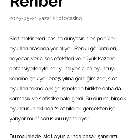
Rehber
2025-05-21
yazar
kriptocasino
Slot makineleri, casino dünyasının en popüler
oyunları arasında yer alıyor. Renkli görüntüleri,
heyecan verici ses efektleri ve büyük kazanç
potansiyelleriyle her yıl milyonlarca oyuncuyu
kendine çekiyor. 2025 yılına geldiğimizde, slot
oyunları teknolojik gelişmelerle birlikte daha da
karmaşık ve sofistike hale geldi. Bu durum, birçok
oyuncunun aklında “slot hileleri gerçekten işe
yarıyor mu?” sorusunu uyandırıyor.
Bu makalede, slot oyunlarında başarı şansınızı