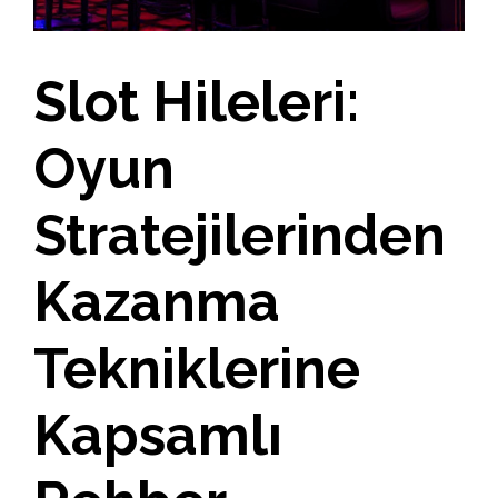
Slot Hileleri:
Oyun
Stratejilerinden
Kazanma
Tekniklerine
Kapsamlı