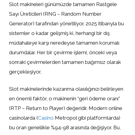
Slot makineleri günümüzde tamamen Rastgele
Sayı Üreticileri (RNG – Random Number
Generator) tarafından yönetiliyor. 2025 itibarıyla bu
sistemler o kadar gelişmiş ki, herhangi bir dış
müdahaleye karşı neredeyse tamamen korumalı
durumdalar. Her bir çevirme işlemi, önceki veya
sonraki çevirmelerden tamamen bağımsız olarak
gerçekleşiyor.
Slot makinelerinde kazanma olasılığınızı belirleyen
en önemli faktör, o makinenin “geri ödeme oranı”
(RTP – Return to Player) değeridir. Modern online
casinolarda (
Casino
Metropol gibi platformlarda)
bu oran genellikle %94-98 arasında değişiyor. Bu,