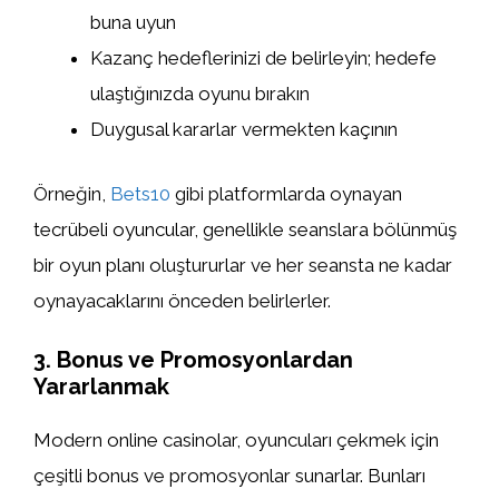
buna uyun
Kazanç hedeflerinizi de belirleyin; hedefe
ulaştığınızda oyunu bırakın
Duygusal kararlar vermekten kaçının
Örneğin,
Bets10
gibi platformlarda oynayan
tecrübeli oyuncular, genellikle seanslara bölünmüş
bir oyun planı oluştururlar ve her seansta ne kadar
oynayacaklarını önceden belirlerler.
3. Bonus ve Promosyonlardan
Yararlanmak
Modern online casinolar, oyuncuları çekmek için
çeşitli bonus ve promosyonlar sunarlar. Bunları