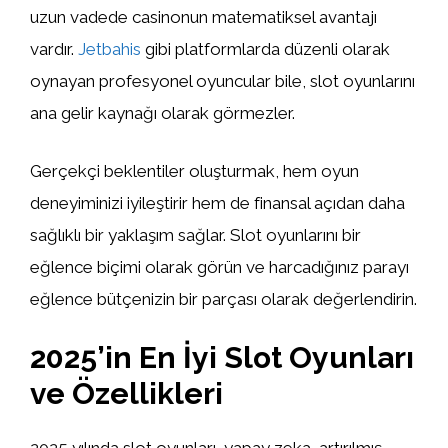
uzun vadede casinonun matematiksel avantajı
vardır.
Jetbahis
gibi platformlarda düzenli olarak
oynayan profesyonel oyuncular bile, slot oyunlarını
ana gelir kaynağı olarak görmezler.
Gerçekçi beklentiler oluşturmak, hem oyun
deneyiminizi iyileştirir hem de finansal açıdan daha
sağlıklı bir yaklaşım sağlar. Slot oyunlarını bir
eğlence biçimi olarak görün ve harcadığınız parayı
eğlence bütçenizin bir parçası olarak değerlendirin.
2025’in En İyi Slot Oyunları
ve Özellikleri