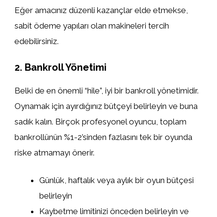
Eğer amacınız düzenli kazançlar elde etmekse,
sabit ödeme yapıları olan makineleri tercih
edebilirsiniz.
2. Bankroll Yönetimi
Belki de en önemli “hile”, iyi bir bankroll yönetimidir.
Oynamak için ayırdığınız bütçeyi belirleyin ve buna
sadık kalın. Birçok profesyonel oyuncu, toplam
bankrollünün %1-2’sinden fazlasını tek bir oyunda
riske atmamayı önerir.
Günlük, haftalık veya aylık bir oyun bütçesi
belirleyin
Kaybetme limitinizi önceden belirleyin ve