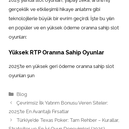
2025 yılında slot oyunları, yapay zeka, artırılmış
gerçeklik ve etkileşimli hikaye anlatımı gibi
teknolojilerle büyük bir evrim geçirdi. İşte bu yılın
en popüler ve en yüksek ödeme oranına sahip slot
oyunları:
Yüksek RTP Oranına Sahip Oyunlar
2025’te en yüksek geri ödeme oranına sahip slot
oyunları şun
Kategoriler
Blog
Çevrimsiz İlk Yatırım Bonusu Veren Siteler:
2025’te En Avantajlı Fırsatlar
Türkiye’de Texas Poker: Tam Rehber – Kurallar,
Stratejiler ve En İyi Oyun Deneyimleri (2025)