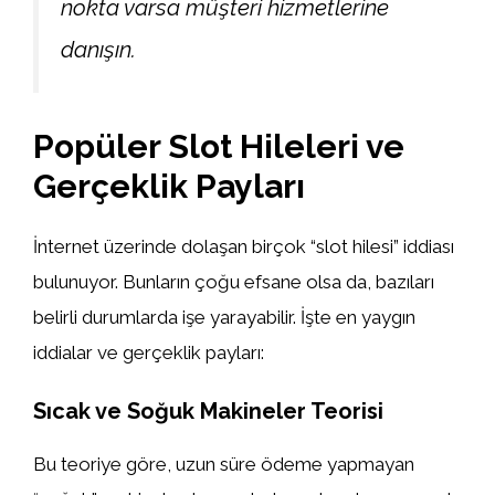
nokta varsa müşteri hizmetlerine
danışın.
Popüler Slot Hileleri ve
Gerçeklik Payları
İnternet üzerinde dolaşan birçok “slot hilesi” iddiası
bulunuyor. Bunların çoğu efsane olsa da, bazıları
belirli durumlarda işe yarayabilir. İşte en yaygın
iddialar ve gerçeklik payları:
Sıcak ve Soğuk Makineler Teorisi
Bu teoriye göre, uzun süre ödeme yapmayan