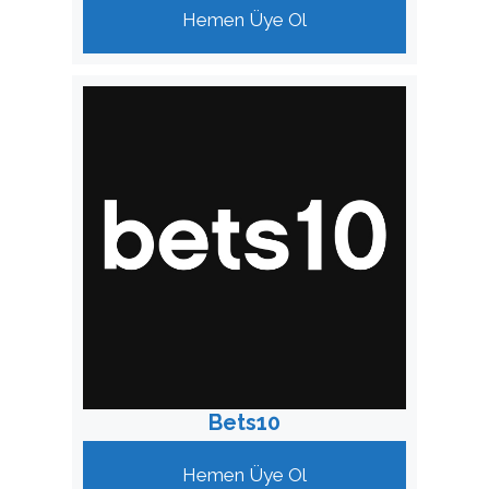
Hemen Üye Ol
Bets10
Hemen Üye Ol