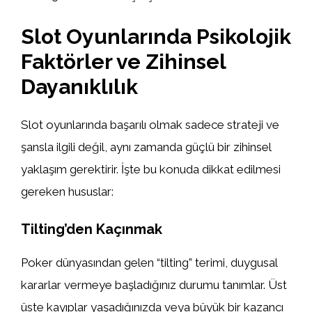
Slot Oyunlarında Psikolojik
Faktörler ve Zihinsel
Dayanıklılık
Slot oyunlarında başarılı olmak sadece strateji ve
şansla ilgili değil, aynı zamanda güçlü bir zihinsel
yaklaşım gerektirir. İşte bu konuda dikkat edilmesi
gereken hususlar:
Tilting’den Kaçınmak
Poker dünyasından gelen “tilting” terimi, duygusal
kararlar vermeye başladığınız durumu tanımlar. Üst
üste kayıplar yaşadığınızda veya büyük bir kazancı