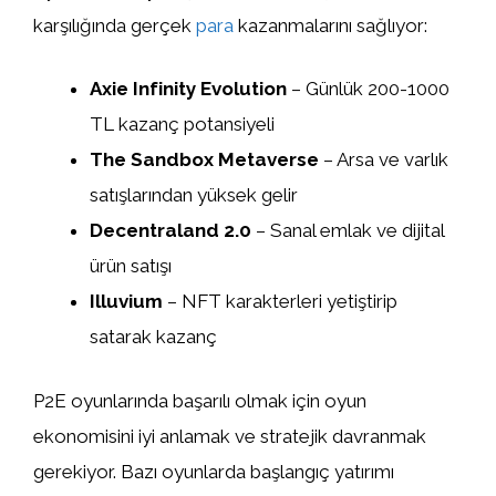
karşılığında gerçek
para
kazanmalarını sağlıyor:
Axie Infinity Evolution
– Günlük 200-1000
TL kazanç potansiyeli
The Sandbox Metaverse
– Arsa ve varlık
satışlarından yüksek gelir
Decentraland 2.0
– Sanal emlak ve dijital
ürün satışı
Illuvium
– NFT karakterleri yetiştirip
satarak kazanç
P2E oyunlarında başarılı olmak için oyun
ekonomisini iyi anlamak ve stratejik davranmak
gerekiyor. Bazı oyunlarda başlangıç yatırımı