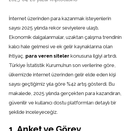
İnternet üzerinden para kazanmak isteyenlerin
sayısı 2025 yılında rekor seviyelere ulaştı.
Ekonomik dalgalanmalar, uzaktan çalışma trendinin
kalıcı hale gelmesi ve ek gelir kaynaklarına olan
ihtiyaç,
para veren siteler
konusuna ilgiyi artırdı.
Türkiye İstatistik Kurumu’nun son verilerine göre,
ülkemizde internet üzerinden gelir elde eden kişi
sayısı geçtiğimiz yıla göre %42 artış gösterdi. Bu
makalede, 2025 yılında gerçekten para kazandıran,
güvenilir ve kullanıcı dostu platformları detaylı bir
şekilde inceleyeceğiz.
1. Anket ve Görev