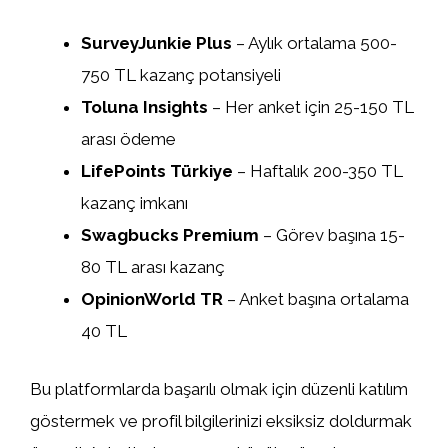
SurveyJunkie Plus
– Aylık ortalama 500-
750 TL kazanç potansiyeli
Toluna Insights
– Her anket için 25-150 TL
arası ödeme
LifePoints Türkiye
– Haftalık 200-350 TL
kazanç imkanı
Swagbucks Premium
– Görev başına 15-
80 TL arası kazanç
OpinionWorld TR
– Anket başına ortalama
40 TL
Bu platformlarda başarılı olmak için düzenli katılım
göstermek ve profil bilgilerinizi eksiksiz doldurmak