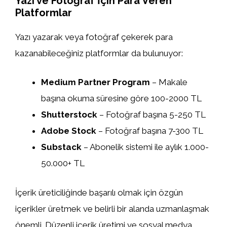
Yazı ve Fotoğraf İçin Para Veren
Platformlar
Yazı yazarak veya fotoğraf çekerek para
kazanabileceğiniz platformlar da bulunuyor:
Medium Partner Program
– Makale
başına okuma süresine göre 100-2000 TL
Shutterstock
– Fotoğraf başına 5-250 TL
Adobe Stock
– Fotoğraf başına 7-300 TL
Substack
– Abonelik sistemi ile aylık 1.000-
50.000+ TL
İçerik üreticiliğinde başarılı olmak için özgün
içerikler üretmek ve belirli bir alanda uzmanlaşmak
önemli. Düzenli içerik üretimi ve sosyal medya