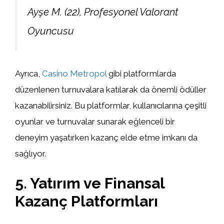
Ayşe M. (22), Profesyonel Valorant
Oyuncusu
Ayrıca,
Casino Metropol
gibi platformlarda
düzenlenen turnuvalara katılarak da önemli ödüller
kazanabilirsiniz. Bu platformlar, kullanıcılarına çeşitli
oyunlar ve turnuvalar sunarak eğlenceli bir
deneyim yaşatırken kazanç elde etme imkanı da
sağlıyor.
5. Yatırım ve Finansal
Kazanç Platformları