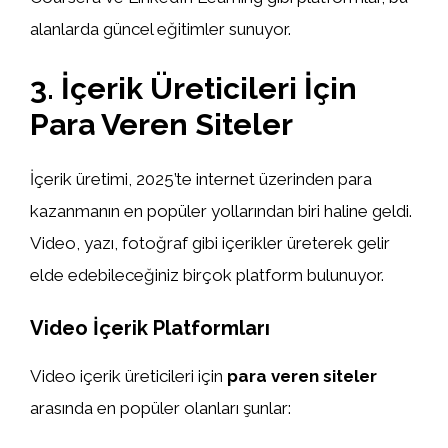
alanlarda güncel eğitimler sunuyor.
3. İçerik Üreticileri İçin
Para Veren Siteler
İçerik üretimi, 2025’te internet üzerinden para
kazanmanın en popüler yollarından biri haline geldi.
Video, yazı, fotoğraf gibi içerikler üreterek gelir
elde edebileceğiniz birçok platform bulunuyor.
Video İçerik Platformları
Video içerik üreticileri için
para veren siteler
arasında en popüler olanları şunlar: