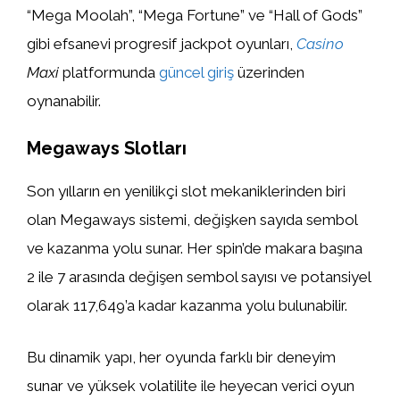
“Mega Moolah”, “Mega Fortune” ve “Hall of Gods”
gibi efsanevi progresif jackpot oyunları,
Casino
Maxi
platformunda
güncel giriş
üzerinden
oynanabilir.
Megaways Slotları
Son yılların en yenilikçi slot mekaniklerinden biri
olan Megaways sistemi, değişken sayıda sembol
ve kazanma yolu sunar. Her spin’de makara başına
2 ile 7 arasında değişen sembol sayısı ve potansiyel
olarak 117,649’a kadar kazanma yolu bulunabilir.
Bu dinamik yapı, her oyunda farklı bir deneyim
sunar ve yüksek volatilite ile heyecan verici oyun