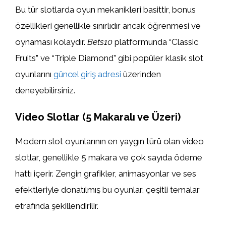
Bu tür slotlarda oyun mekanikleri basittir, bonus
özellikleri genellikle sınırlıdır ancak öğrenmesi ve
oynaması kolaydır.
Bets10
platformunda “Classic
Fruits” ve “Triple Diamond” gibi popüler klasik slot
oyunlarını
güncel giriş adresi
üzerinden
deneyebilirsiniz.
Video Slotlar (5 Makaralı ve Üzeri)
Modern slot oyunlarının en yaygın türü olan video
slotlar, genellikle 5 makara ve çok sayıda ödeme
hattı içerir. Zengin grafikler, animasyonlar ve ses
efektleriyle donatılmış bu oyunlar, çeşitli temalar
etrafında şekillendirilir.