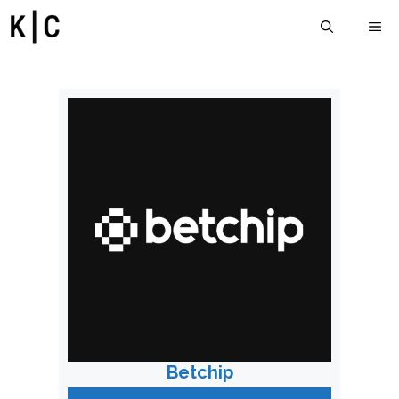
İçeriğe
M
atla
Betchip