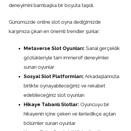
deneyimini bambaşka bir boyuta taşıdı.
Günümüzde online slot oyna dediğimizde
karşımıza çıkan en önemli trendler şunlar:
Metaverse Slot Oyunları:
Sanal gerçeklik
gözlükleriyle tam immersif deneyimler
sunan oyunlar
Sosyal Slot Platformları:
Arkadaşlarınızla
birlikte oynayabileceğiniz ve rekabet
edebileceğiniz slot oyunları
Hikaye Tabanlı Slotlar:
Oyuncuyu bir
hikayenin içine çeken ve ilerledikçe açılan
bölümler sunan oyunlar