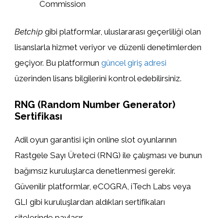
Commission
Betchip
gibi platformlar, uluslararası geçerliliği olan
lisanslarla hizmet veriyor ve düzenli denetimlerden
geçiyor. Bu platformun
güncel giriş adresi
üzerinden lisans bilgilerini kontrol edebilirsiniz.
RNG (Random Number Generator)
Sertifikası
Adil oyun garantisi için online slot oyunlarının
Rastgele Sayı Üreteci (RNG) ile çalışması ve bunun
bağımsız kuruluşlarca denetlenmesi gerekir.
Güvenilir platformlar, eCOGRA, iTech Labs veya
GLI gibi kuruluşlardan aldıkları sertifikaları
sitelerinde paylaşır.