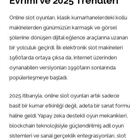
Evrimi ve 2025 Trendleri
Online slot oyunları, klasik kumarhanelerdeki kollu
makinelerden günümüzün karmaşık ve görsel
şölenine dönüşen dijital eğlence araçlarına uzanan
bir yolculuk geçirdi. İlk elektronik slot makineleri
1960’larda ortaya çıksa da, internet üzerinden
oynanabilen versiyonları 1990’ların sonlarında
popülerleşmeye başladı.
2025 itibarıyla, online slot oyunları artık sadece
basit bir kumar etkinliği değil, adeta bir sanat formu
haline geldi. Yapay zeka destekli oyun mekanikleri,
blockchain teknolojisiyle güçlendirilmiş adil oyun
sistemleri ve sanal gerçeklik entegrasyonları, slot