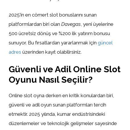
2025’in en cömert slot bonuslarını sunan
platformlardan biri olan
Davegas
, yeni üyelerine
500 ücretsiz dönüş ve %200 ilk yatırım bonusu
sunuyor. Bu fırsatlardan yararlanmak için
güncel
adres
üzerinden kayıt olabilirsiniz.
Güvenli ve Adil Online Slot
Oyunu Nasıl Seçilir?
Online slot oyna derken en kritik konulardan biri,
güvenli ve adil oyun sunan platformları tercih
etmektir. 2025 yılında, kumar endüstrisindeki
düzenlemeler ve teknolojik gelişmeler sayesinde