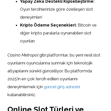
Yapay Zeka Destekli Kişiselleştirme:
Oyun tercihlerinize göre özelleşen slot
deneyimleri
Kripto Ödeme Seçenekleri:
Bitcoin ve
diğer kripto paralarla oynanabilen slot
oyunları
Casino Metropol
gibi platformlar, bu yeni nesil slot
oyunlarını oyuncularına sunmak için teknolojik
altyapılarını sürekli güncelliyor. Bu platformda
2025’in en çok tercih edilen oyunlarını
deneyimlemek için
güncel giriş adresini
kullanabilirsiniz.
Online Slot Türleri ve