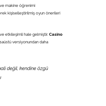
a ve makine öğrenimi
rek kişiselleştirilmiş oyun önerileri
e etkileşimli hale gelmiştir.
Casino
 masaüstü versiyonundan daha
li değil, kendine özgü
ı