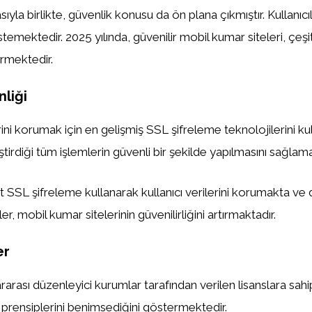
la birlikte, güvenlik konusu da ön plana çıkmıştır. Kullanıcılar,
ektedir. 2025 yılında, güvenilir mobil kumar siteleri, çeşit
ermektedir.
liği
erini korumak için en gelişmiş SSL şifreleme teknolojilerini ku
ştirdiği tüm işlemlerin güvenli bir şekilde yapılmasını sağlama
it SSL şifreleme kullanarak kullanıcı verilerini korumakta ve
, mobil kumar sitelerinin güvenilirliğini artırmaktadır.
er
arası düzenleyici kurumlar tarafından verilen lisanslara sahiptir
prensiplerini benimsediğini göstermektedir.