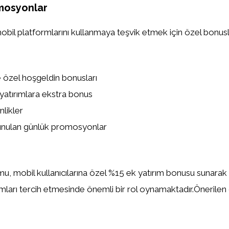
omosyonlar
nı mobil platformlarını kullanmaya teşvik etmek için özel bon
 özel hoşgeldin bonusları
 yatırımlara ekstra bonus
nlikler
sunulan günlük promosyonlar
u, mobil kullanıcılarına özel %15 ek yatırım bonusu sunarak
formları tercih etmesinde önemli bir rol oynamaktadır.Önerile