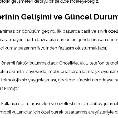
ojik gelişmeleri detaylı bir şekilde inceleyeceğiz.
erinin Gelişimi ve Güncel Duru
anılmaz bir dönüşüm geçirdi. İlk başlarda basit ve sınırlı özel
ratmayan, hatta bazı açılardan onları geride bırakan deneyi
i kumar pazarının %70’inden fazlasını oluşturmaktadır.
önemli faktör bulunmaktadır. Öncelikle, akıllı telefon tekno
üklü ekranlar sayesinde, mobil cihazlarda karmaşık oyunlar 
 teknolojisinin yaygınlaşması, gecikme süresini neredeyse sıf
kılmıştır.
 kullanıcı dostu arayüzleri ve özelleştirilmiş mobil uygulamal
 mobil kullanıcılar için özel olarak tasarlanmış arayüzleriyle 