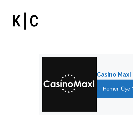
İçeriğe
atla
Casino Maxi
Hemen Üye 