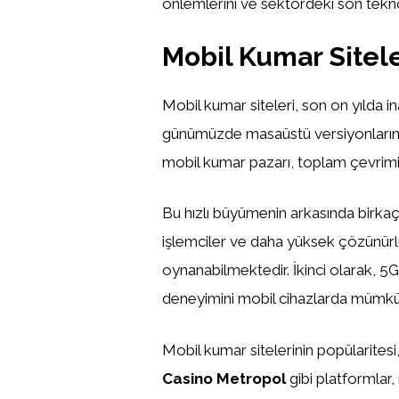
önlemlerini ve sektördeki son teknol
Mobil Kumar Sitel
Mobil kumar siteleri, son on yılda in
günümüzde masaüstü versiyonlarını a
mobil kumar pazarı, toplam çevrimiç
Bu hızlı büyümenin arkasında birkaç 
işlemciler ve daha yüksek çözünürl
oynanabilmektedir. İkinci olarak, 5G
deneyimini mobil cihazlarda mümkün 
Mobil kumar sitelerinin popülaritesi,
Casino Metropol
gibi platformlar,