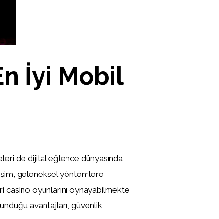
n İyi Mobil
eleri de dijital eğlence dünyasında
erişim, geleneksel yöntemlere
vori casino oyunlarını oynayabilmekte
unduğu avantajları, güvenlik