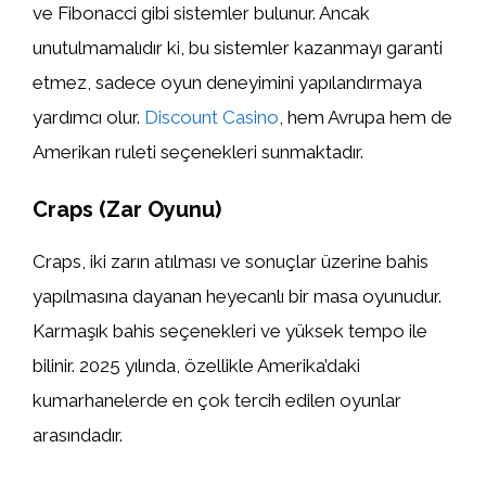
ve Fibonacci gibi sistemler bulunur. Ancak
unutulmamalıdır ki, bu sistemler kazanmayı garanti
etmez, sadece oyun deneyimini yapılandırmaya
yardımcı olur.
Discount Casino
, hem Avrupa hem de
Amerikan ruleti seçenekleri sunmaktadır.
Craps (Zar Oyunu)
Craps, iki zarın atılması ve sonuçlar üzerine bahis
yapılmasına dayanan heyecanlı bir masa oyunudur.
Karmaşık bahis seçenekleri ve yüksek tempo ile
bilinir. 2025 yılında, özellikle Amerika’daki
kumarhanelerde en çok tercih edilen oyunlar
arasındadır.