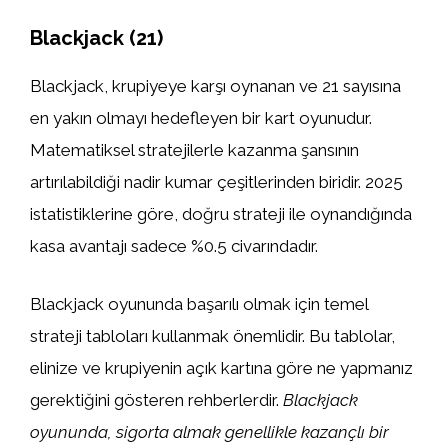
Blackjack (21)
Blackjack, krupiyeye karşı oynanan ve 21 sayısına
en yakın olmayı hedefleyen bir kart oyunudur.
Matematiksel stratejilerle kazanma şansının
artırılabildiği nadir kumar çeşitlerinden biridir. 2025
istatistiklerine göre, doğru strateji ile oynandığında
kasa avantajı sadece %0.5 civarındadır.
Blackjack oyununda başarılı olmak için temel
strateji tabloları kullanmak önemlidir. Bu tablolar,
elinize ve krupiyenin açık kartına göre ne yapmanız
gerektiğini gösteren rehberlerdir.
Blackjack
oyununda, sigorta almak genellikle kazançlı bir