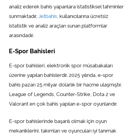
analiz ederek bahis yapanlara istatistiksel tahminler
sunmaktadır.
Jetbahis
, kullanıcılarına ücretsiz
istatistik ve analiz araçları sunan platformlar
arasındadır.
E-Spor Bahisleri
E-spor bahisleri, elektronik spor müsabakaları
üzerine yapılan bahislerdir. 2025 yılında, e-spor
bahis pazarı 25 milyar dolarlık bir hacme ulaşmıştır.
League of Legends, Counter-Strike, Dota 2 ve
Valorant en çok bahis yapılan e-spor oyunlarıdır.
E-spor bahislerinde başarılı olmak için oyun
mekaniklerini, takımları ve oyuncuları iyi tanımak