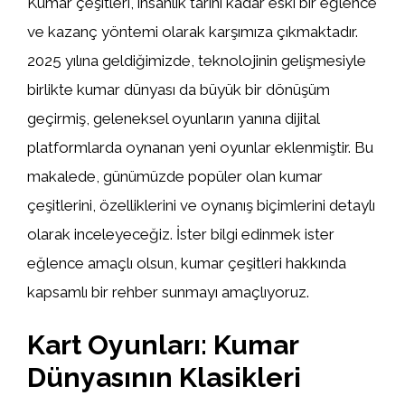
Kumar çeşitleri, insanlık tarihi kadar eski bir eğlence
ve kazanç yöntemi olarak karşımıza çıkmaktadır.
2025 yılına geldiğimizde, teknolojinin gelişmesiyle
birlikte kumar dünyası da büyük bir dönüşüm
geçirmiş, geleneksel oyunların yanına dijital
platformlarda oynanan yeni oyunlar eklenmiştir. Bu
makalede, günümüzde popüler olan kumar
çeşitlerini, özelliklerini ve oynanış biçimlerini detaylı
olarak inceleyeceğiz. İster bilgi edinmek ister
eğlence amaçlı olsun, kumar çeşitleri hakkında
kapsamlı bir rehber sunmayı amaçlıyoruz.
Kart Oyunları: Kumar
Dünyasının Klasikleri