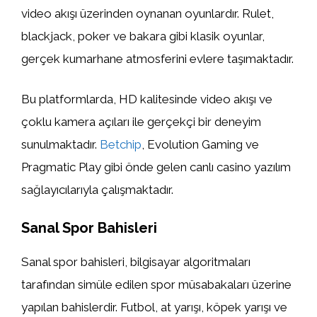
video akışı üzerinden oynanan oyunlardır. Rulet,
blackjack, poker ve bakara gibi klasik oyunlar,
gerçek kumarhane atmosferini evlere taşımaktadır.
Bu platformlarda, HD kalitesinde video akışı ve
çoklu kamera açıları ile gerçekçi bir deneyim
sunulmaktadır.
Betchip
, Evolution Gaming ve
Pragmatic Play gibi önde gelen canlı casino yazılım
sağlayıcılarıyla çalışmaktadır.
Sanal Spor Bahisleri
Sanal spor bahisleri, bilgisayar algoritmaları
tarafından simüle edilen spor müsabakaları üzerine
yapılan bahislerdir. Futbol, at yarışı, köpek yarışı ve