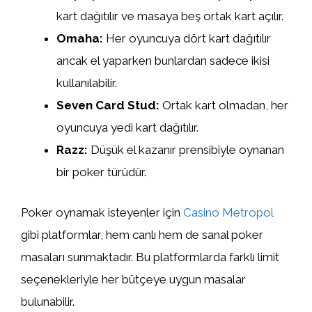
kart dağıtılır ve masaya beş ortak kart açılır.
Omaha:
Her oyuncuya dört kart dağıtılır
ancak el yaparken bunlardan sadece ikisi
kullanılabilir.
Seven Card Stud:
Ortak kart olmadan, her
oyuncuya yedi kart dağıtılır.
Razz:
Düşük el kazanır prensibiyle oynanan
bir poker türüdür.
Poker oynamak isteyenler için
Casino Metropol
gibi platformlar, hem canlı hem de sanal poker
masaları sunmaktadır. Bu platformlarda farklı limit
seçenekleriyle her bütçeye uygun masalar
bulunabilir.