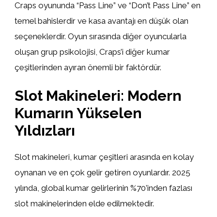
Craps oyununda “Pass Line” ve “Don’t Pass Line” en
temel bahislerdir ve kasa avantajı en düşük olan
seçeneklerdir. Oyun sırasında diğer oyuncularla
oluşan grup psikolojisi, Craps’i diğer kumar
çeşitlerinden ayıran önemli bir faktördür.
Slot Makineleri: Modern
Kumarın Yükselen
Yıldızları
Slot makineleri, kumar çeşitleri arasında en kolay
oynanan ve en çok gelir getiren oyunlardır. 2025
yılında, global kumar gelirlerinin %70’inden fazlası
slot makinelerinden elde edilmektedir.