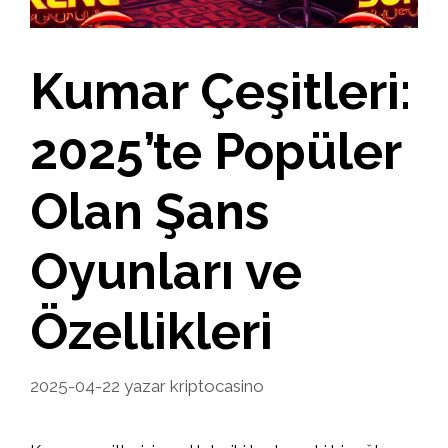
Kumar Çeşitleri:
2025’te Popüler
Olan Şans
Oyunları ve
Özellikleri
2025-04-22
yazar
kriptocasino