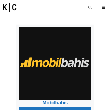
İçeriğe
M
atla
Mobilbahis