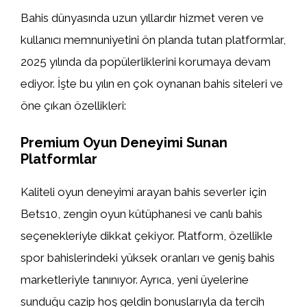
Bahis dünyasında uzun yıllardır hizmet veren ve
kullanıcı memnuniyetini ön planda tutan platformlar,
2025 yılında da popülerliklerini korumaya devam
ediyor. İşte bu yılın en çok oynanan bahis siteleri ve
öne çıkan özellikleri:
Premium Oyun Deneyimi Sunan
Platformlar
Kaliteli oyun deneyimi arayan bahis severler için
Bets10, zengin oyun kütüphanesi ve canlı bahis
seçenekleriyle dikkat çekiyor. Platform, özellikle
spor bahislerindeki yüksek oranları ve geniş bahis
marketleriyle tanınıyor. Ayrıca, yeni üyelerine
sunduğu cazip hoş geldin bonuslarıyla da tercih