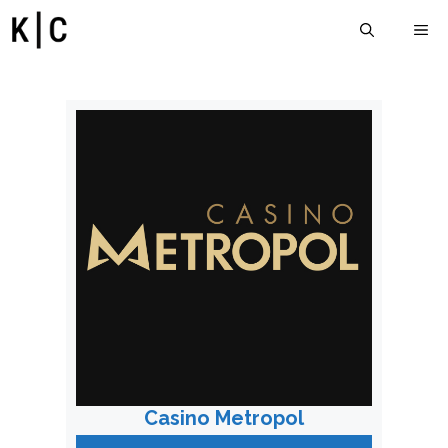
İçeriğe
M
atla
Casino Metropol