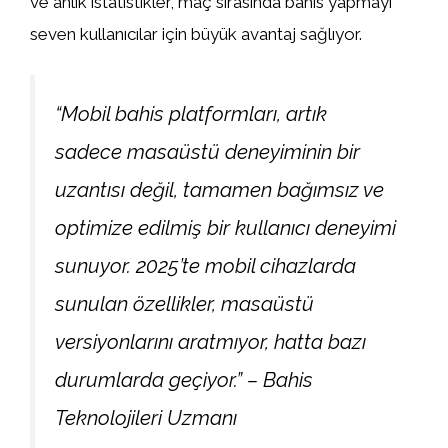
ve anlık istatistikler, maç sırasında bahis yapmayı
seven kullanıcılar için büyük avantaj sağlıyor.
“Mobil bahis platformları, artık
sadece masaüstü deneyiminin bir
uzantısı değil, tamamen bağımsız ve
optimize edilmiş bir kullanıcı deneyimi
sunuyor. 2025’te mobil cihazlarda
sunulan özellikler, masaüstü
versiyonlarını aratmıyor, hatta bazı
durumlarda geçiyor.” – Bahis
Teknolojileri Uzmanı