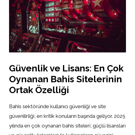
Güvenlik ve Lisans: En Çok
Oynanan Bahis Sitelerinin
Ortak Özelliği
Bahis sektöründe kullanıcı güvenliği ve site
güvenilirliği, en kritik konuların başında geliyor. 2025
yılında en çok oynanan bahis siteleri, güçlü lisansları