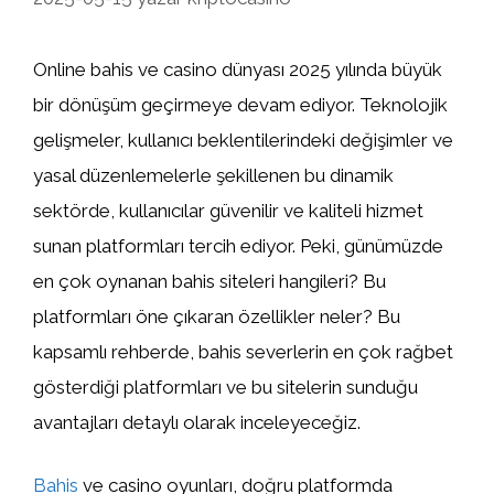
Online bahis ve casino dünyası 2025 yılında büyük
bir dönüşüm geçirmeye devam ediyor. Teknolojik
gelişmeler, kullanıcı beklentilerindeki değişimler ve
yasal düzenlemelerle şekillenen bu dinamik
sektörde, kullanıcılar güvenilir ve kaliteli hizmet
sunan platformları tercih ediyor. Peki, günümüzde
en çok oynanan bahis siteleri hangileri? Bu
platformları öne çıkaran özellikler neler? Bu
kapsamlı rehberde, bahis severlerin en çok rağbet
gösterdiği platformları ve bu sitelerin sunduğu
avantajları detaylı olarak inceleyeceğiz.
Bahis
ve casino oyunları, doğru platformda