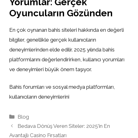
Yorumlar: Gerçek
Oyuncuların Gözünden
En çok oynanan bahis siteleri hakkında en değerli
bilgiler, genellikle gerçek kullanıcıların
deneyimlerinden elde edilir. 2025 yılında bahis
platformlarını değerlendirirken, kullanıcı yorumları
ve deneyimleri büyük önem taşıyor.
Bahis forumları ve sosyal medya platformları,
kullanıcıların deneyimlerini
Kategoriler
Blog
Bedava Dönüş Veren Siteler: 2025’in En
Avantajlı Casino Fırsatları