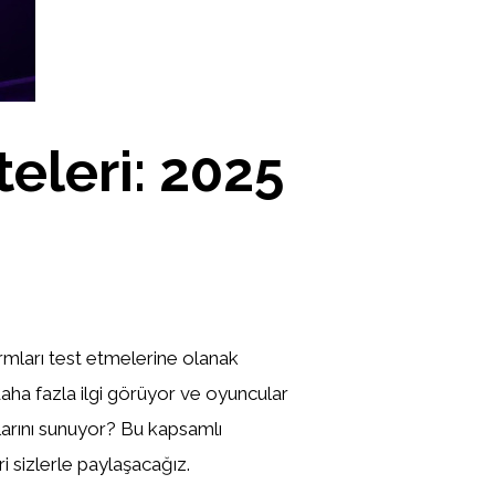
eleri: 2025
rmları test etmelerine olanak
daha fazla ilgi görüyor ve oyuncular
slarını sunuyor? Bu kapsamlı
i sizlerle paylaşacağız.