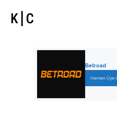
İçeriğe
atla
Betroad
Hemen Üye 