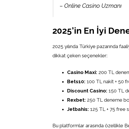
– Online Casino Uzmanı
2025’in En İyi Den
2025 yılında Türkiye pazarında faali
dikkat çeken seçenekler:
Casino Maxi:
200 TL deneme 
Bets10:
100 TL nakit + 50 fre
Discount Casino:
150 TL de
Rexbet:
250 TL deneme bonus
Jetbahis:
125 TL + 75 free sp
Bu platformlar arasında özellikle B