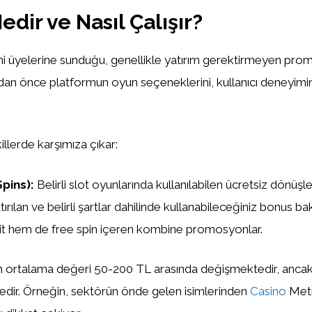
ir ve Nasıl Çalışır?
ni üyelerine sunduğu, genellikle yatırım gerektirmeyen pro
n önce platformun oyun seçeneklerini, kullanıcı deneyimini 
llerde karşımıza çıkar:
pins):
Belirli slot oyunlarında kullanılabilen ücretsiz dönüşle
rılan ve belirli şartlar dahilinde kullanabileceğiniz bonus ba
 hem de free spin içeren kombine promosyonlar.
nın ortalama değeri 50-200 TL arasında değişmektedir, anca
dir. Örneğin, sektörün önde gelen isimlerinden
Casino
Metr