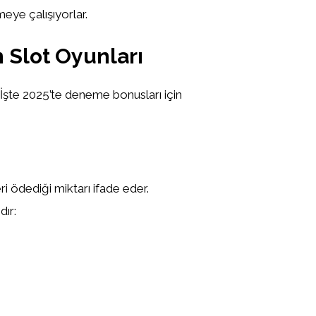
eye çalışıyorlar.
 Slot Oyunları
İşte 2025’te deneme bonusları için
 ödediği miktarı ifade eder.
dır: