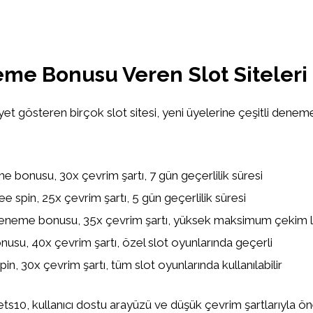
eme Bonusu Veren Slot Siteleri
yet gösteren birçok slot sitesi, yeni üyelerine çeşitli denem
bonusu, 30x çevrim şartı, 7 gün geçerlilik süresi
e spin, 25x çevrim şartı, 5 gün geçerlilik süresi
neme bonusu, 35x çevrim şartı, yüksek maksimum çekim li
u, 40x çevrim şartı, özel slot oyunlarında geçerli
in, 30x çevrim şartı, tüm slot oyunlarında kullanılabilir
ets10, kullanıcı dostu arayüzü ve düşük çevrim şartlarıyla ö