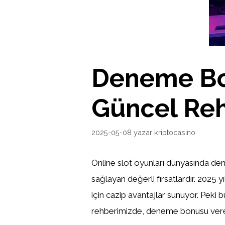
Deneme Bon
Güncel Re
2025-05-08
yazar
kriptocasino
Online slot oyunları dünyasında den
sağlayan değerli fırsatlardır. 2025
için cazip avantajlar sunuyor. Peki 
rehberimizde, deneme bonusu veren sl