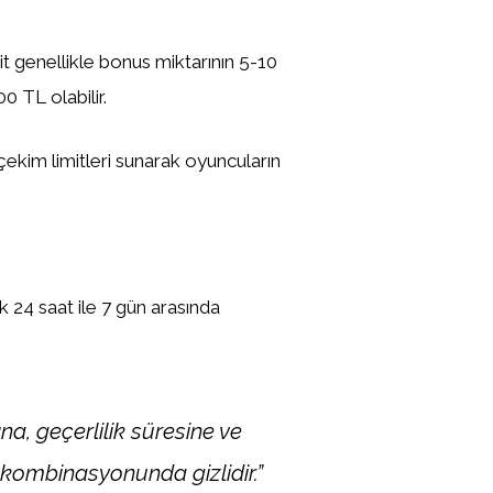
it genellikle bonus miktarının 5-10
0 TL olabilir.
çekim limitleri sunarak oyuncuların
ak 24 saat ile 7 gün arasında
a, geçerlilik süresine ve
 kombinasyonunda gizlidir.”