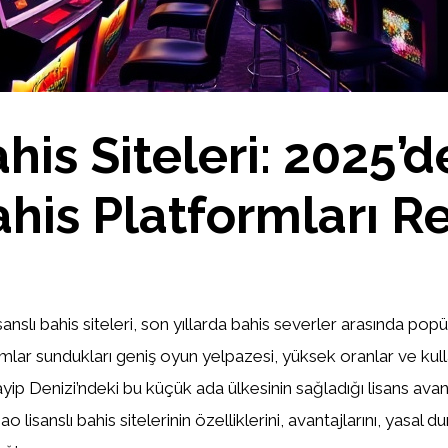
is Siteleri: 2025’d
his Platformları R
nslı bahis siteleri, son yıllarda bahis severler arasında popü
mlar sundukları geniş oyun yelpazesi, yüksek oranlar ve kull
ayip Denizi’ndeki bu küçük ada ülkesinin sağladığı lisans avan
isanslı bahis sitelerinin özelliklerini, avantajlarını, yasal 