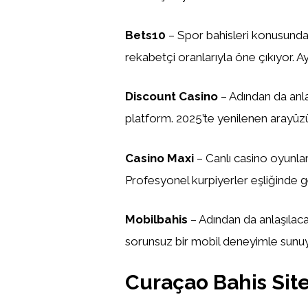
Bets10
– Spor bahisleri konusunda 
rekabetçi oranlarıyla öne çıkıyor. 
Discount Casino
– Adından da anlaş
platform. 2025’te yenilenen arayüzü
Casino Maxi
– Canlı casino oyunlar
Profesyonel kurpiyerler eşliğinde 
Mobilbahis
– Adından da anlaşılacağ
sorunsuz bir mobil deneyimle sunuy
Curaçao Bahis Sitel