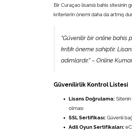
Bir Curaçao lisanslı bahis sitesinin 
kriterlerin önemi daha da artmış du
“Güvenilir bir online bahis
kritik öneme sahiptir. Lisa
adımlardır.” – Online Kuma
Güvenilirlik Kontrol Listesi
Lisans Doğrulama:
Sitenin
olması
SSL Sertifikası:
Güvenli bağl
Adil Oyun Sertifikaları:
eCO