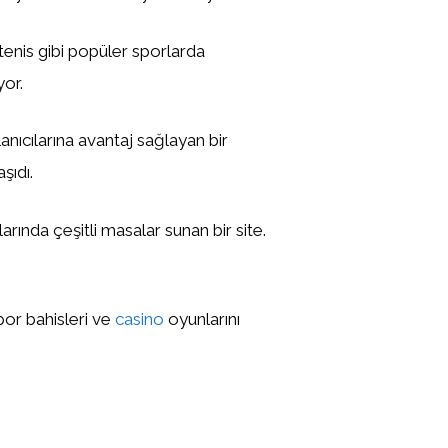
tenis gibi popüler sporlarda
yor.
anıcılarına avantaj sağlayan bir
şıdı.
rında çeşitli masalar sunan bir site.
Spor bahisleri ve
casino
oyunlarını