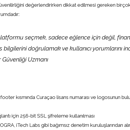
güvenilirliğini değerlendirirken dikkat edilmesi gereken birçok
rumdadır:
 platformu seçmek, sadece eğlence için değil, finan
ns bilgilerini doğrulamak ve kullanıcı yorumlarını 
r Güvenliği Uzmanı
 footer kısmında Curaçao lisans numarası ve logosunun bulu
antı için 256-bit SSL şifreleme kullanılması
GRA, iTech Labs gibi bağımsız denetim kuruluşlarından alınm