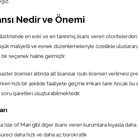
ğiz.
ansı Nedir ve Önemi
trisinde en eski ve en tanınmış lisans veren otoritelerden b
üşük maliyetli ve esnek düzenlemeleriyle özellikle uluslara
 bir seçenek haline gelmiştir.
aster license) altında alt lisanslar (sub-license) verilmesi pre
rken hızlı bir şekilde faaliyete geçme imkanı tanır. Ancak b
soru işaretleri oluşturabilmektedir.
arı
 Isle of Man gibi diğer lisans veren kurumlara kıyasla daha 
üreci daha hızlı ve daha az bürokratik