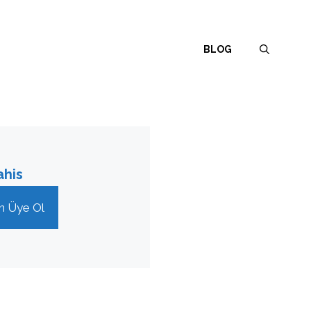
BLOG
ahis
 Üye Ol