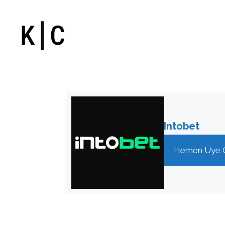
İçeriğe
atla
Intobet
Hemen Üye 