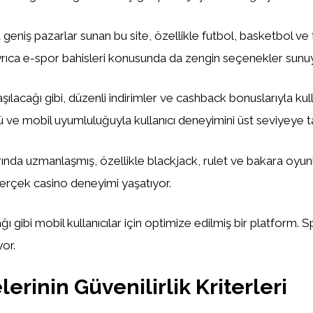
geniş pazarlar sunan bu site, özellikle futbol, basketbol ve 
Ayrıca e-spor bahisleri konusunda da zengin seçenekler sunu
ılacağı gibi, düzenli indirimler ve cashback bonuslarıyla kull
 ve mobil uyumluluğuyla kullanıcı deneyimini üst seviyeye ta
ında uzmanlaşmış, özellikle blackjack, rulet ve bakara oyunla
gerçek casino deneyimi yaşatıyor.
ı gibi mobil kullanıcılar için optimize edilmiş bir platform. 
or.
erinin Güvenilirlik Kriterleri