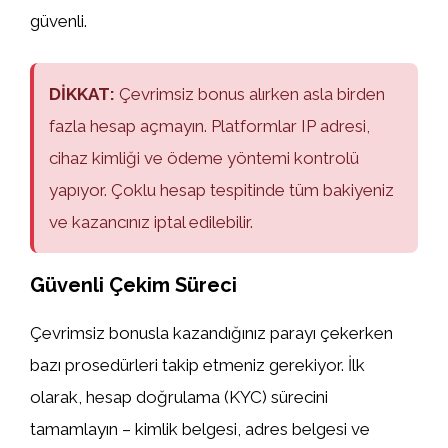
güvenli.
DİKKAT:
Çevrimsiz bonus alırken asla birden
fazla hesap açmayın. Platformlar IP adresi,
cihaz kimliği ve ödeme yöntemi kontrolü
yapıyor. Çoklu hesap tespitinde tüm bakiyeniz
ve kazancınız iptal edilebilir.
Güvenli Çekim Süreci
Çevrimsiz bonusla kazandığınız parayı çekerken
bazı prosedürleri takip etmeniz gerekiyor. İlk
olarak, hesap doğrulama (KYC) sürecini
tamamlayın – kimlik belgesi, adres belgesi ve