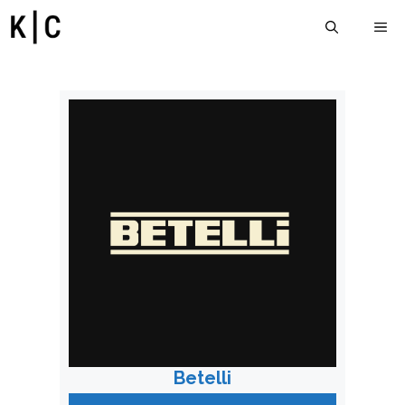
İçeriğe
M
atla
Betelli