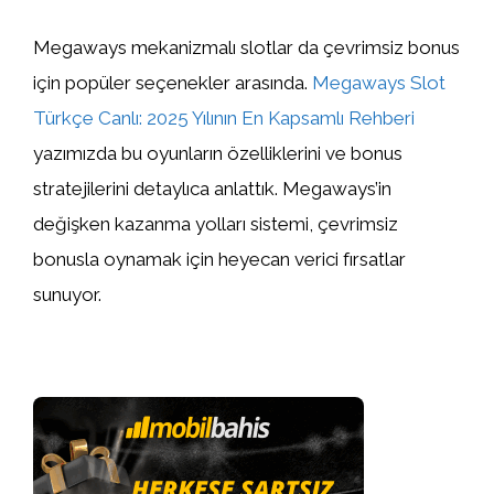
Megaways mekanizmalı slotlar da çevrimsiz bonus
için popüler seçenekler arasında.
Megaways Slot
Türkçe Canlı: 2025 Yılının En Kapsamlı Rehberi
yazımızda bu oyunların özelliklerini ve bonus
stratejilerini detaylıca anlattık. Megaways’in
değişken kazanma yolları sistemi, çevrimsiz
bonusla oynamak için heyecan verici fırsatlar
sunuyor.