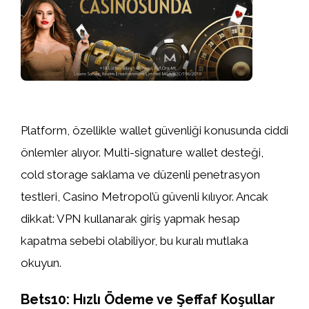
Platform, özellikle wallet güvenliği konusunda ciddi
önlemler alıyor. Multi-signature wallet desteği,
cold storage saklama ve düzenli penetrasyon
testleri, Casino Metropol’ü güvenli kılıyor. Ancak
dikkat: VPN kullanarak giriş yapmak hesap
kapatma sebebi olabiliyor, bu kuralı mutlaka
okuyun.
Bets10: Hızlı Ödeme ve Şeffaf Koşullar