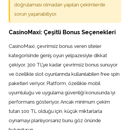
doğrulaması olmadan yapılan çekimlerde
sorun yaşanabiliyor.
CasinoMaxi: Çeşitli Bonus Seçenekleri
CasinoMaxi, çevrimsiz bonus veren siteler
kategorisinde geniş oyun yelpazesiyle dikkat
çekiyor. 300 TL’ye kadar çevrimsiz bonus sunuyor
ve özellikle slot oyunlarında kullanılabilen free spin
paketleri veriyor. Platform, özellikle mobil
uyumluluğu ve uygulama güvenliği konusunda iyi
performans gösteriyor. Ancak minimum çekim
tutarı 100 TL olduğu için, küçük miktarlarla
oynamayı planlıyorsanız bunu göz önünde
bulundurun.