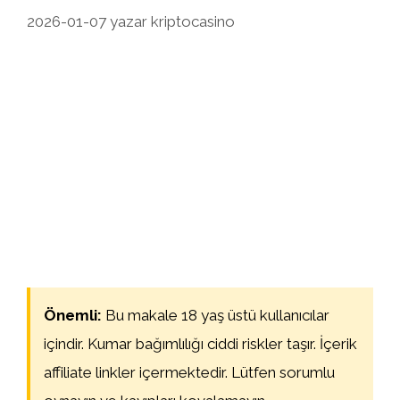
2026-01-07
yazar
kriptocasino
Önemli:
Bu makale 18 yaş üstü kullanıcılar
içindir. Kumar bağımlılığı ciddi riskler taşır. İçerik
affiliate linkler içermektedir. Lütfen sorumlu