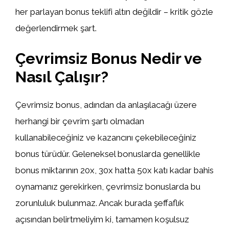
her parlayan bonus teklifi altın değildir – kritik gözle
değerlendirmek şart.
Çevrimsiz Bonus Nedir ve
Nasıl Çalışır?
Çevrimsiz bonus, adından da anlaşılacağı üzere
herhangi bir çevrim şartı olmadan
kullanabileceğiniz ve kazancını çekebileceğiniz
bonus türüdür. Geleneksel bonuslarda genellikle
bonus miktarının 20x, 30x hatta 50x katı kadar bahis
oynamanız gerekirken, çevrimsiz bonuslarda bu
zorunluluk bulunmaz. Ancak burada şeffaflık
açısından belirtmeliyim ki, tamamen koşulsuz