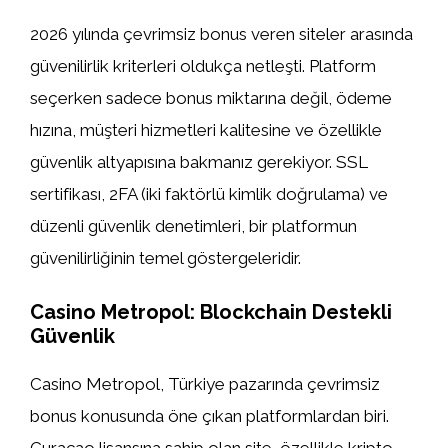
2026 yılında çevrimsiz bonus veren siteler arasında
güvenilirlik kriterleri oldukça netleşti. Platform
seçerken sadece bonus miktarına değil, ödeme
hızına, müşteri hizmetleri kalitesine ve özellikle
güvenlik altyapısına bakmanız gerekiyor. SSL
sertifikası, 2FA (iki faktörlü kimlik doğrulama) ve
düzenli güvenlik denetimleri, bir platformun
güvenilirliğinin temel göstergeleridir.
Casino Metropol: Blockchain Destekli
Güvenlik
Casino Metropol, Türkiye pazarında çevrimsiz
bonus konusunda öne çıkan platformlardan biri.
Curacao lisansına sahip olan site, özellikle kripto