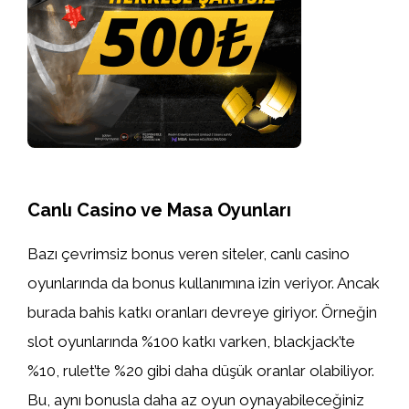
Canlı Casino ve Masa Oyunları
Bazı çevrimsiz bonus veren siteler, canlı casino
oyunlarında da bonus kullanımına izin veriyor. Ancak
burada bahis katkı oranları devreye giriyor. Örneğin
slot oyunlarında %100 katkı varken, blackjack’te
%10, rulet’te %20 gibi daha düşük oranlar olabiliyor.
Bu, aynı bonusla daha az oyun oynayabileceğiniz