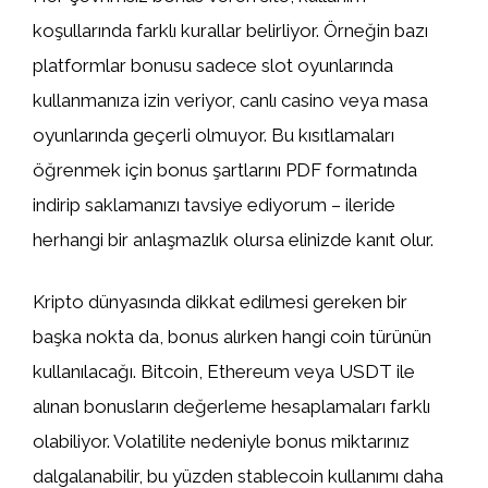
koşullarında farklı kurallar belirliyor. Örneğin bazı
platformlar bonusu sadece slot oyunlarında
kullanmanıza izin veriyor, canlı casino veya masa
oyunlarında geçerli olmuyor. Bu kısıtlamaları
öğrenmek için bonus şartlarını PDF formatında
indirip saklamanızı tavsiye ediyorum – ileride
herhangi bir anlaşmazlık olursa elinizde kanıt olur.
Kripto dünyasında dikkat edilmesi gereken bir
başka nokta da, bonus alırken hangi coin türünün
kullanılacağı. Bitcoin, Ethereum veya USDT ile
alınan bonusların değerleme hesaplamaları farklı
olabiliyor. Volatilite nedeniyle bonus miktarınız
dalgalanabilir, bu yüzden stablecoin kullanımı daha