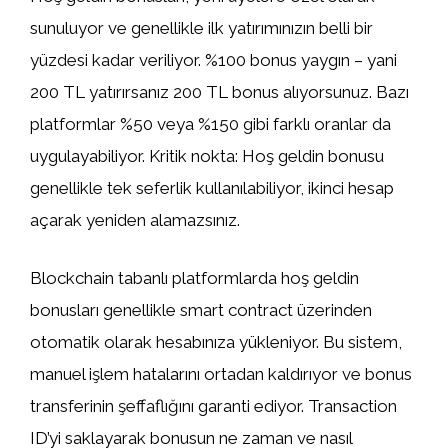
sunuluyor ve genellikle ilk yatırımınızın belli bir
yüzdesi kadar veriliyor. %100 bonus yaygın – yani
200 TL yatırırsanız 200 TL bonus alıyorsunuz. Bazı
platformlar %50 veya %150 gibi farklı oranlar da
uygulayabiliyor. Kritik nokta: Hoş geldin bonusu
genellikle tek seferlik kullanılabiliyor, ikinci hesap
açarak yeniden alamazsınız.
Blockchain tabanlı platformlarda hoş geldin
bonusları genellikle smart contract üzerinden
otomatik olarak hesabınıza yükleniyor. Bu sistem,
manuel işlem hatalarını ortadan kaldırıyor ve bonus
transferinin şeffaflığını garanti ediyor. Transaction
ID’yi saklayarak bonusun ne zaman ve nasıl