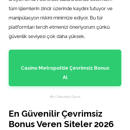
tüm işlemlerin zincir üzerinde kaydını tutuyor ve
manipülasyon riskini minimize ediyor. Bu tür
platformları tercih etmenizi öneriyorum çünkü
güvenlik seviyesi çok daha yüksek.
Casino Metropol’de Çevrimsiz Bonus
Al
18+ | Sorumlu Oyun
En Güvenilir Çevrimsiz
Bonus Veren Siteler 2026