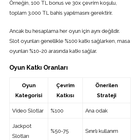
Örneğin, 100 TL bonus ve 30x çevrim koşulu,
toplam 3.000 TL bahis yapılmasını gerektirir.
Ancak bu hesaplama her oyun için aynı değildir.
Slot oyunları genellikle %100 katkı sağlarken, masa
oyunları %10-20 arasında katkı sağlar.
Oyun Katkı Oranları
Oyun
Çevrim
Önerilen
Kategorisi
Katkısı
Strateji
Video Slotlar
%100
Ana odak
Jackpot
%50-75
Sınırlı kullanım
Slotları