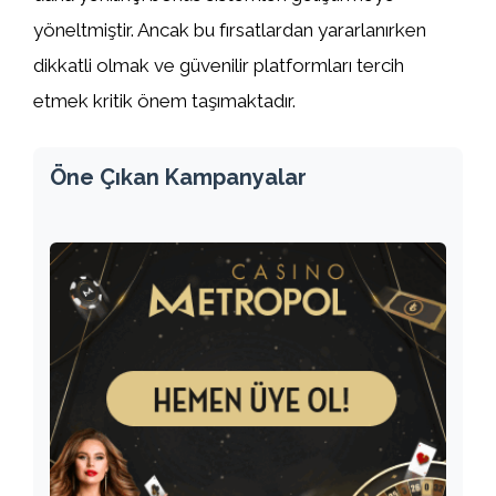
yöneltmiştir. Ancak bu fırsatlardan yararlanırken
dikkatli olmak ve güvenilir platformları tercih
etmek kritik önem taşımaktadır.
Öne Çıkan Kampanyalar