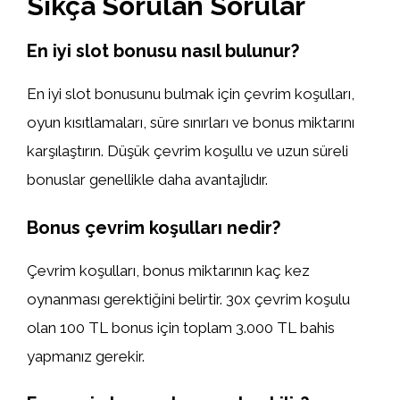
Sıkça Sorulan Sorular
En iyi slot bonusu nasıl bulunur?
En iyi slot bonusunu bulmak için çevrim koşulları,
oyun kısıtlamaları, süre sınırları ve bonus miktarını
karşılaştırın. Düşük çevrim koşullu ve uzun süreli
bonuslar genellikle daha avantajlıdır.
Bonus çevrim koşulları nedir?
Çevrim koşulları, bonus miktarının kaç kez
oynanması gerektiğini belirtir. 30x çevrim koşulu
olan 100 TL bonus için toplam 3.000 TL bahis
yapmanız gerekir.