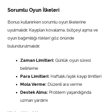
Sorumlu Oyun İlkeleri
Bonus kullanırken sorumlu oyun ilkelerine
uyulmalıdır. Kayıpları kovalama, bütçeyi aşma ve
oyun bağımlılığı riskleri göz önünde
bulundurulmalıdır.
Zaman Limitleri:
Günlük oyun süresi
belirleme
Para Limitleri:
Haftalık/aylık kayıp limitleri
Mola Verme:
Düzenli ara verme
Destek Alma:
Problem yaşandığında
uzman yardımı