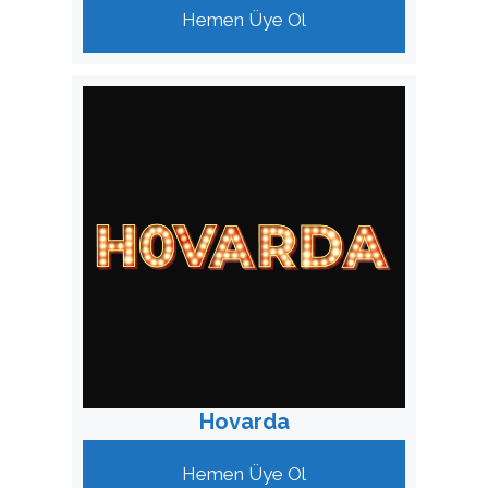
Hemen Üye Ol
Hovarda
Hemen Üye Ol