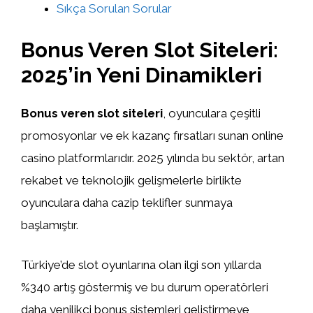
Sıkça Sorulan Sorular
Bonus Veren Slot Siteleri:
2025’in Yeni Dinamikleri
Bonus veren slot siteleri
, oyunculara çeşitli
promosyonlar ve ek kazanç fırsatları sunan online
casino platformlarıdır. 2025 yılında bu sektör, artan
rekabet ve teknolojik gelişmelerle birlikte
oyunculara daha cazip teklifler sunmaya
başlamıştır.
Türkiye’de slot oyunlarına olan ilgi son yıllarda
%340 artış göstermiş ve bu durum operatörleri
daha yenilikçi bonus sistemleri geliştirmeye