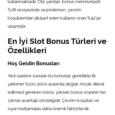
kullanmaktadır. Öte yandan, bonus memnuniyeti
%78 seviyesinde seyrederken, çevrim
koşullarından şikâyet eden kullanıcı oranı %42’ye
ulaşmıştır.
En İyi Slot Bonus Türleri ve
Özellikleri
Hoş Geldin Bonusları
Yeni üyelere sunulan bu bonuslar genellikle ilk
yatırımın %100-300’ü arasında değişir. Ancak dikkat
edilmesi gereken nokta, yüksek bonus oranının her
zaman avantajlı olmadığıdır. Çevrim koşulları ve
oyun kısıtlamaları daha önemli faktörlerdir.