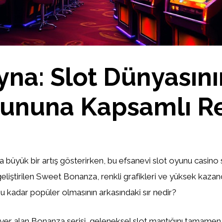
na: Slot Dünyasını
yununa Kapsamlı R
 büyük bir artış gösterirken, bu efsanevi slot oyunu casino 
eliştirilen Sweet Bonanza, renkli grafikleri ve yüksek kazanç
u kadar popüler olmasının arkasındaki sır nedir?
yer alan Bonanza serisi, geleneksel slot mantığını tamamen 