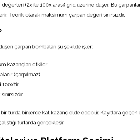
değerleri (2x ile 100x arası) grid üzerine düşer. Bu çarpanlar,
terir. Teorik olarak maksimum çarpan değeri sınırsızdır.
?
 düşen çarpan bombaları şu şekilde işler:
tüm kazançları etkiler
planır (çarpılmaz)
100x’tir
ınırsızdır
bir turda binlerce kat kazanç elde edebilir. Kayıtlara geçen
lıştığı turlarda gerçekleşir.