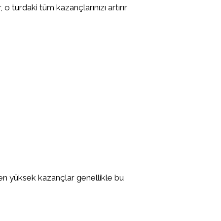
 o turdaki tüm kazançlarınızı artırır
 en yüksek kazançlar genellikle bu