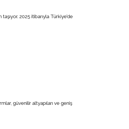
aşıyor. 2025 itibarıyla Türkiye’de
rmlar, güvenilir altyapıları ve geniş