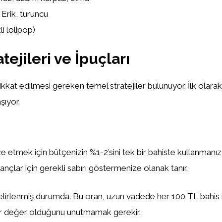
Erik, turuncu
i lolipop)
ejileri ve İpuçları
ikkat edilmesi gereken temel stratejiler bulunuyor. İlk olar
şıyor.
etmek için bütçenizin %1-2’sini tek bir bahiste kullanmanız ö
çlar için gerekli sabırı göstermenize olanak tanır.
irlenmiş durumda. Bu oran, uzun vadede her 100 TL bahis i
bir değer olduğunu unutmamak gerekir.