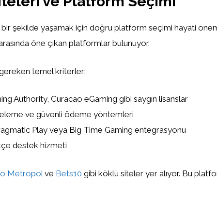
iteleri ve Platform Seçimi
ir şekilde yaşamak için doğru platform seçimi hayati önem t
arasında öne çıkan platformlar bulunuyor.
gereken temel kriterler:
ng Authority, Curacao eGaming gibi saygın lisanslar
releme ve güvenli ödeme yöntemleri
Pragmatic Play veya Big Time Gaming entegrasyonu
çe destek hizmeti
no Metropol
ve
Bets10
gibi köklü siteler yer alıyor. Bu platfo