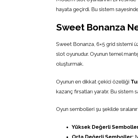
hayata geçirdi. Bu sistem sayesinde
Sweet Bonanza Ned
Sweet Bonanza, 6×5 grid sistemi ü
slot oyunudur. Oyunun temel mantığ
oluşturmak.
Oyunun en dikkat çekici özelliği
Tu
kazanç fırsatları yaratır. Bu siste
Oyun sembolleri şu şekilde sıralanır
Yüksek Değerli Semboller
Orta Değerli Semboller:
M