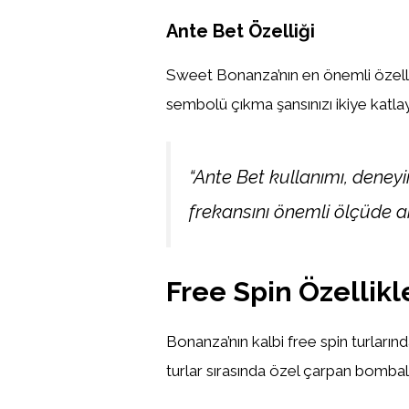
Ante Bet Özelliği
Sweet Bonanza’nın en önemli özelli
sembolü çıkma şansınızı ikiye katlayab
“Ante Bet kullanımı, deneyi
frekansını önemli ölçüde art
Free Spin Özellikl
Bonanza’nın kalbi free spin turları
turlar sırasında özel çarpan bombala