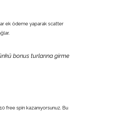
adar ek ödeme yaparak scatter
ğlar.
 çünkü bonus turlarına girme
 10 free spin kazanıyorsunuz. Bu