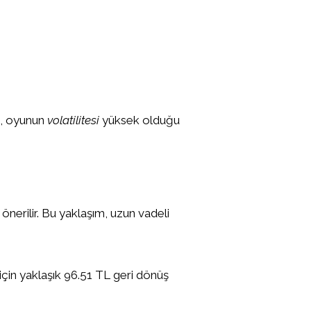
ak, oyunun
volatilitesi
yüksek olduğu
nerilir. Bu yaklaşım, uzun vadeli
çin yaklaşık 96.51 TL geri dönüş