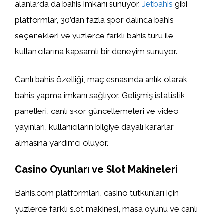
alanlarda da bahis imkanı sunuyor.
Jetbahis
gibi
platformlar, 30’dan fazla spor dalında bahis
seçenekleri ve yüzlerce farklı bahis türü ile
kullanıcılarına kapsamlı bir deneyim sunuyor.
Canlı bahis özelliği, maç esnasında anlık olarak
bahis yapma imkanı sağlıyor. Gelişmiş istatistik
panelleri, canlı skor güncellemeleri ve video
yayınları, kullanıcıların bilgiye dayalı kararlar
almasına yardımcı oluyor.
Casino Oyunları ve Slot Makineleri
Bahis.com platformları, casino tutkunları için
yüzlerce farklı slot makinesi, masa oyunu ve canlı