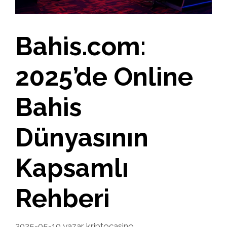
Bahis.com:
2025’de Online
Bahis
Dünyasının
Kapsamlı
Rehberi
2025-05-10
yazar
kriptocasino