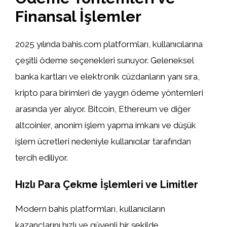
Finansal İşlemler
2025 yılında bahis.com platformları, kullanıcılarına
çeşitli ödeme seçenekleri sunuyor. Geleneksel
banka kartları ve elektronik cüzdanların yanı sıra,
kripto para birimleri de yaygın ödeme yöntemleri
arasında yer alıyor. Bitcoin, Ethereum ve diğer
altcoinler, anonim işlem yapma imkanı ve düşük
işlem ücretleri nedeniyle kullanıcılar tarafından
tercih ediliyor.
Hızlı Para Çekme İşlemleri ve Limitler
Modern bahis platformları, kullanıcıların
kazançlarını hızlı ve güvenli bir şekilde