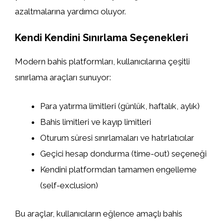
azaltmalarına yardımcı oluyor.
Kendi Kendini Sınırlama Seçenekleri
Modern bahis platformları, kullanıcılarına çeşitli
sınırlama araçları sunuyor:
Para yatırma limitleri (günlük, haftalık, aylık)
Bahis limitleri ve kayıp limitleri
Oturum süresi sınırlamaları ve hatırlatıcılar
Geçici hesap dondurma (time-out) seçeneği
Kendini platformdan tamamen engelleme
(self-exclusion)
Bu araçlar, kullanıcıların eğlence amaçlı bahis