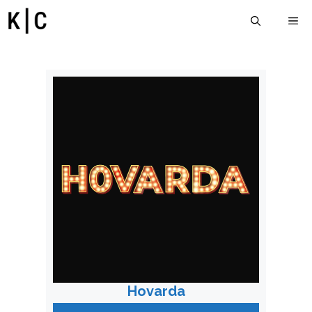
İçeriğe
M
atla
Hovarda