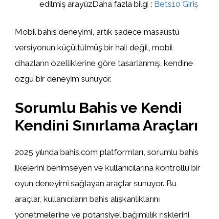
edilmiş arayüzDaha fazla bilgi :
Bets10 Giriş
Mobil bahis deneyimi, artık sadece masaüstü
versiyonun küçültülmüş bir hali değil, mobil
cihazların özelliklerine göre tasarlanmış, kendine
özgü bir deneyim sunuyor.
Sorumlu Bahis ve Kendi
Kendini Sınırlama Araçları
2025 yılında bahis.com platformları, sorumlu bahis
ilkelerini benimseyen ve kullanıcılarına kontrollü bir
oyun deneyimi sağlayan araçlar sunuyor. Bu
araçlar, kullanıcıların bahis alışkanlıklarını
yönetmelerine ve potansiyel bağımlılık risklerini