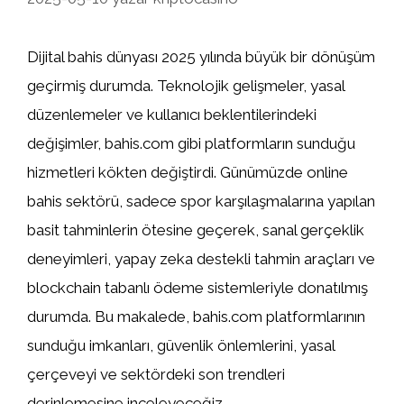
Dijital bahis dünyası 2025 yılında büyük bir dönüşüm
geçirmiş durumda. Teknolojik gelişmeler, yasal
düzenlemeler ve kullanıcı beklentilerindeki
değişimler, bahis.com gibi platformların sunduğu
hizmetleri kökten değiştirdi. Günümüzde online
bahis sektörü, sadece spor karşılaşmalarına yapılan
basit tahminlerin ötesine geçerek, sanal gerçeklik
deneyimleri, yapay zeka destekli tahmin araçları ve
blockchain tabanlı ödeme sistemleriyle donatılmış
durumda. Bu makalede, bahis.com platformlarının
sunduğu imkanları, güvenlik önlemlerini, yasal
çerçeveyi ve sektördeki son trendleri
derinlemesine inceleyeceğiz.