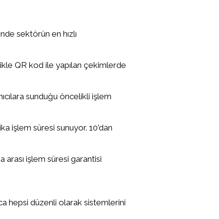
de sektörün en hızlı
ikle QR kod ile yapılan çekimlerde
nıcılara sunduğu öncelikli işlem
ka işlem süresi sunuyor. 10’dan
 arası işlem süresi garantisi
ca hepsi düzenli olarak sistemlerini