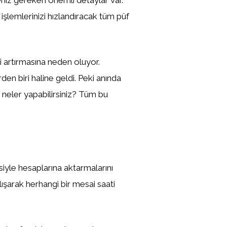
niz gereken önemli detaylar var.
işlemlerinizi hızlandıracak tüm püf
 artırmasına neden oluyor.
den biri haline geldi. Peki anında
n neler yapabilirsiniz? Tüm bu
iyle hesaplarına aktarmalarını
lışarak herhangi bir mesai saati