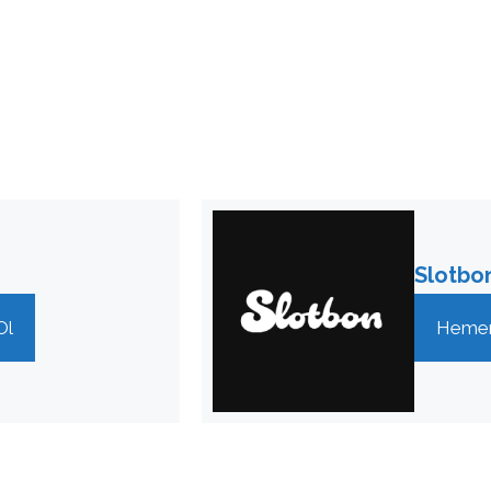
Slotbo
Ol
Hemen