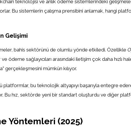
 blockchain teknolojisi ve anlık ödeme sistemlerindeki geliş
rlar. Bu sistemlerin çalışma prensibini anlamak, hangi plat
n Gelişimi
işmeler, bahis sektörünü de olumlu yönde etkiledi. Özellikle
O
ve ödeme sağlayıcıları arasındaki iletişim çok daha hızlı hal
da” gerçekleşmesini mümkün kılıyor.
 platformlar, bu teknolojik altyapıyı başarıyla entegre edere
 Bu hız, sektörde yeni bir standart oluşturdu ve diğer platf
me Yöntemleri (2025)