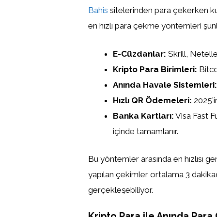
Bahis
sitelerinden para çekerken kul
en hızlı para çekme yöntemleri şunl
E-Cüzdanlar:
Skrill, Netell
Kripto Para Birimleri:
Bitco
Anında Havale Sistemleri:
Hızlı QR Ödemeleri:
2025’i
Banka Kartları:
Visa Fast F
içinde tamamlanır.
Bu yöntemler arasında en hızlısı ge
yapılan çekimler ortalama 3 dakik
gerçekleşebiliyor.
Kripto Para ile Anında Par