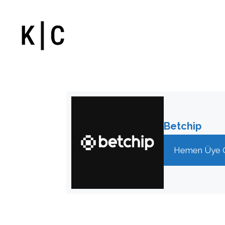
İçeriğe
atla
Betchip
Hemen Üye 